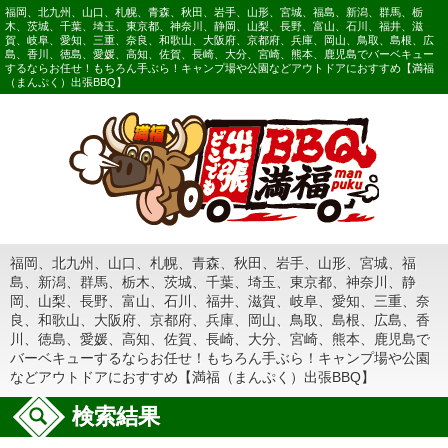
福岡、北九州、山口、札幌、青森、秋田、岩手、山形、宮城、福島、新潟、群馬、栃
木、茨城、千葉、埼玉、東京都、神奈川、静岡、山梨、長野、富山、石川、福井、滋
賀、岐阜、愛知、三重、奈良、和歌山、大阪府、京都府、兵庫、岡山、鳥取、島根、広
島、香川、徳島、愛媛、高知、佐賀、長崎、大分、宮崎、熊本、鹿児島でバーベキュー
するならお任せ！もちろん手ぶら！キャンプ場や公園などアウトドアにおすすめ【満福
（まんぷく）出張BBQ】
福岡、北九州、山口、札幌、青森、秋田、岩手、山形、宮城、福
島、新潟、群馬、栃木、茨城、千葉、埼玉、東京都、神奈川、静
岡、山梨、長野、富山、石川、福井、滋賀、岐阜、愛知、三重、奈
良、和歌山、大阪府、京都府、兵庫、岡山、鳥取、島根、広島、香
川、徳島、愛媛、高知、佐賀、長崎、大分、宮崎、熊本、鹿児島で
バーベキューするならお任せ！もちろん手ぶら！キャンプ場や公園
などアウトドアにおすすめ【満福（まんぷく）出張BBQ】
検索結果