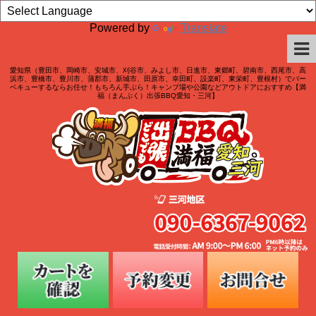
Powered by
Translate
愛知県（豊田市、岡崎市、安城市、刈谷市、みよし市、日進市、東郷町、碧南市、西尾市、高
浜市、豊橋市、豊川市、蒲郡市、新城市、田原市、幸田町、設楽町、東栄町、豊根村）でバー
ベキューするならお任せ！もちろん手ぶら！キャンプ場や公園などアウトドアにおすすめ【満
福（まんぷく）出張BBQ愛知・三河】