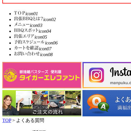
icon01
icon02
icon03
icon04
icon05
icon06
icon07
icon08
TOP
> よくある質問