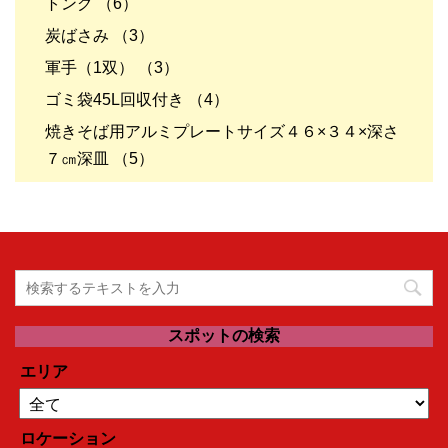
トング （6）
炭ばさみ （3）
軍手（1双） （3）
ゴミ袋45L回収付き （4）
焼きそば用アルミプレートサイズ４６×３４×深さ
７㎝深皿 （5）
スポットの検索
エリア
ロケーション