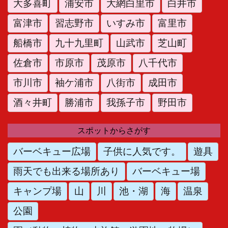
大多喜町
浦安市
大網白里市
白井市
富津市
習志野市
いすみ市
富里市
船橋市
九十九里町
山武市
芝山町
佐倉市
市原市
茂原市
八千代市
市川市
袖ケ浦市
八街市
成田市
酒々井町
勝浦市
我孫子市
野田市
スポットからさがす
バーベキュー広場
子供に人気です。
遊具
雨天でも出来る場所あり
バーベキュー場
キャンプ場
山
川
池・湖
海
温泉
公園