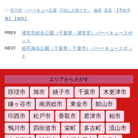
-
市川市
,
バーベキュー広場
,
子供に人気です。
,
遊具
,
花見
,
【予約不
要】【無料】
PREV
浦安市総合公園（千葉県・浦安市）バーベキュースポ
ット
NEXT
稲毛海浜公園（千葉県・千葉市）バーベキュースポッ
ト
エリアからさがす
匝瑳市
旭市
銚子市
千葉市
木更津市
鎌ヶ谷市
南房総市
東金市
館山市
印西市
松戸市
香取市
君津市
柏市
鴨川市
四街道市
栄町
多古町
流山市