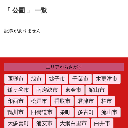
「 公園 」 一覧
記事がありません
エリアからさがす
匝瑳市
旭市
銚子市
千葉市
木更津市
鎌ヶ谷市
南房総市
東金市
館山市
印西市
松戸市
香取市
君津市
柏市
鴨川市
四街道市
栄町
多古町
流山市
大多喜町
浦安市
大網白里市
白井市