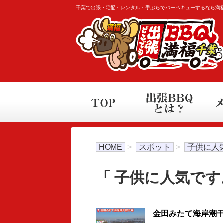
千葉で出張・宅配・レンタル・手ぶらでバーベキューするなら満
HOME
>
スポット
>
子供に人
「 子供に人気です
金田みたて海岸潮干