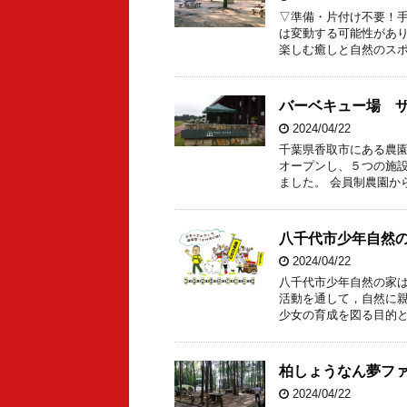
▽準備・片付け不要！手
は変動する可能性があり
楽しむ癒しと自然のスポ
バーベキュー場 
2024/04/22
千葉県香取市にある農
オープンし、５つの施
ました。 会員制農園か
八千代市少年自然の
2024/04/22
八千代市少年自然の家
活動を通して，自然に
少女の育成を図る目的と
柏しょうなん夢フ
2024/04/22