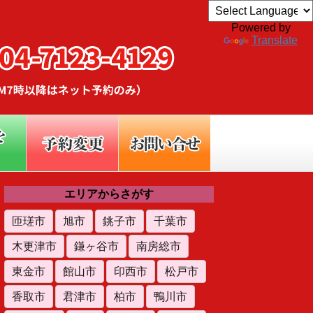
Powered by
Translate
エリアからさがす
匝瑳市
旭市
銚子市
千葉市
木更津市
鎌ヶ谷市
南房総市
東金市
館山市
印西市
松戸市
香取市
君津市
柏市
鴨川市