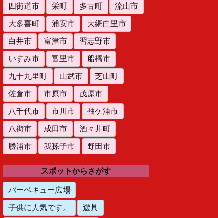
四街道市
栄町
多古町
流山市
大多喜町
浦安市
大網白里市
白井市
富津市
習志野市
いすみ市
富里市
船橋市
九十九里町
山武市
芝山町
佐倉市
市原市
茂原市
八千代市
市川市
袖ケ浦市
八街市
成田市
酒々井町
勝浦市
我孫子市
野田市
スポットからさがす
バーベキュー広場
子供に人気です。
遊具