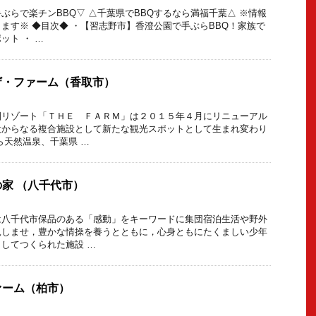
ぶらで楽チンBBQ▽ △千葉県でBBQするなら満福千葉△ ※情報
ます※ ◆目次◆ ・【習志野市】香澄公園で手ぶらBBQ！家族で
ット ・ …
ザ・ファーム（香取市）
園リゾート「ＴＨＥ ＦＡＲＭ」は２０１５年４月にリニューアル
設からなる複合施設として新たな観光スポットとして生まれ変わり
ら天然温泉、千葉県 …
家 （八千代市）
は八千代市保品のある「感動」をキーワードに集団宿泊生活や野外
親しませ，豊かな情操を養うとともに，心身ともにたくましい少年
してつくられた施設 …
ァーム（柏市）