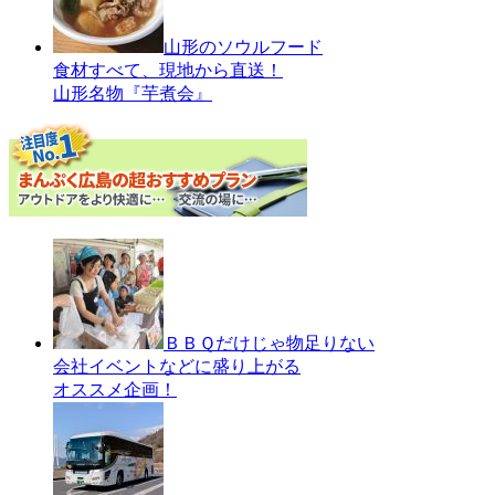
山形のソウルフード
食材すべて、現地から直送！
山形名物『芋煮会』
ＢＢＱだけじゃ物足りない
会社イベントなどに盛り上がる
オススメ企画！