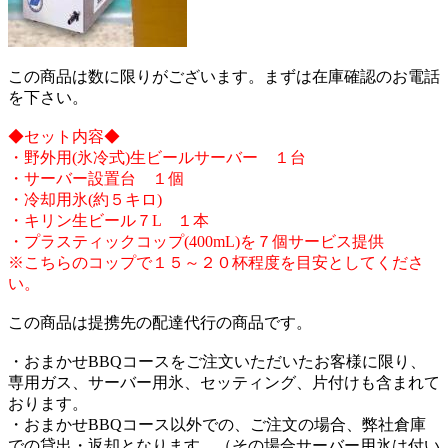
この商品は数に限りがございます。まずは在庫確認のお電話
を下さい。
◆セット内容◆
・野外用(氷冷式)生ビールサーバー １台
・サーバー設置台 １個
・冷却用氷(約５キロ)
・キリン生ビール７L １本
・プラスティックコップ(400mL)を７個サービス提供
※こちらのコップで１５～２０杯程度を目安としてくださ
い。
この商品は提携先の配達代行の商品です。
・おまかせBBQコースをご注文いただいたお客様に限り、
専用ガス、サーバー用氷、セッティング、片付けも含まれて
おります。
・おまかせBBQコース以外での、ご注文の場合、弊社倉庫
での貸出・返却となります。（その場合サーバー用氷は付い