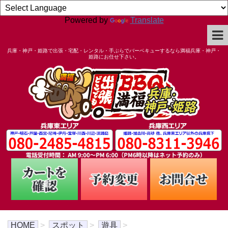
Powered by
Translate
兵庫・神戸・姫路で出張・宅配・レンタル・手ぶらでバーベキューするなら満福兵庫・神戸・
姫路にお任せ下さい。
HOME
>
スポット
>
遊具
>