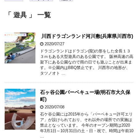
「 遊具 」 一覧
川西ドラゴンランド河川敷(兵庫県川西市)
2020/07/27
ドラゴンランドはドラゴン(龍)の形をした全長１３
３ｍもある大型遊具のある公園です。 阪神高速の高
架下にある公園なので雨の日でも遊ぶことが出来ま
す。※公園内はBBQ禁止です。 川西市の地形が、
タツノオト …
石ヶ谷公園バーベキュー場(明石市大久保
町)
2020/07/08
石ケ谷公園には2015年から「バーベキュー許可エリ
ア」が設けられており、それ以外の場所での実施は
禁止となっています。 今年のオープン期間は2020
年3月1日～10月31日の土・日・祝で、時間は午前10
…