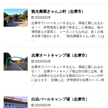
観光農園きゃんぷ村（志摩市）
2015/02/28
志摩市でバーベキューするなら、満福三重におまか
せ！！ 伊勢海老と真珠で有名なこと地域は、海の
透明度も大変高く、シーズンともなれば、多くの海
水浴客で賑わいます。 「観光農園きゃんぷ村」には
…
志摩オートキャンプ場（志摩市）
2015/02/28
志摩市でバーベキューするなら、満福三重におまか
せ！！ 志摩オートキャンプ場は目の前には海、後
ろには緑豊かな山が広がる最高のロケーションの中
にあります。 近隣には、伊勢神宮や志摩スペイン村
…
白浜パールキャンプ場（志摩市）
2015/02/28