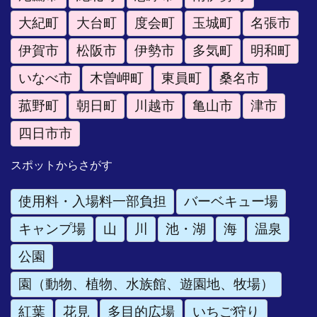
大紀町
大台町
度会町
玉城町
名張市
伊賀市
松阪市
伊勢市
多気町
明和町
いなべ市
木曽岬町
東員町
桑名市
菰野町
朝日町
川越市
亀山市
津市
四日市市
スポットからさがす
使用料・入場料一部負担
バーベキュー場
キャンプ場
山
川
池・湖
海
温泉
公園
園（動物、植物、水族館、遊園地、牧場）
紅葉
花見
多目的広場
いちご狩り