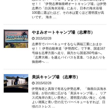
せ！！ 「伊勢志摩御座岬オートキャンプ場」は伊勢
志摩の「白浜海水浴場」にあり、日本の海水浴場
100選に選ばたほど、その水は驚くほど透明度が高
いです。 海水 …
やまみオートキャンプ場（志摩市）
2015/02/28
志摩市でバーベキューするなら満福三重におまか
せ！！ 伊勢自動車道「伊勢西IC」で下車、国道167
号線を志摩方面へ走り、鵜方から国道260号線へ。
「志摩大橋」を越えバイパスを直進、つきあたりを
御座岬へ …
美浜キャンプ場 （志摩市）
2015/02/28
伊勢海老と真珠で有名な伊勢志摩。 「御座白浜海水
浴場」が目の前に広がる「美浜キャンプ場」。 リア
ス式海岸の美しい景色と、透明度の高い海と、心地
よい潮風と青い空の元でバーベキューをすれば、日
頃のストレス …