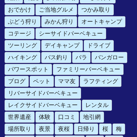
おでかけ
ご当地グルメ
つかみ取り
ぶどう狩り
みかん狩り
オートキャンプ
コテージ
シーサイドバーベキュー
ツーリング
デイキャンプ
ドライブ
ハイキング
バス釣り
バラ
バンガロー
パワースポット
ファミリーバーベキュー
ブログ
ペット
ママ友
ラフティング
リバーサイドバーベキュー
レイクサイドバーベキュー
レンタル
世界遺産
体験
口コミ
地引網
場所取り
夜景
夜桜
日帰り
桜
梅