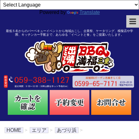
Powered by
Translate
最低５名からのバーベキューイベントから地域おこし、企業祭、ケータリング、模擬店や学
際、キッチンカー手配まで、あらゆる「イベントと食」をご提案いたします。
HOME
>
エリア
>
あづり浜
>