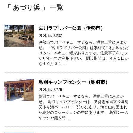
「 あづり浜 」 一覧
宮川ラブリバー公園（伊勢市）
2015/03/02
伊勢市でバーベキューするなら、満福三重におまか
せ。 「宮川ラブリバー公園」は無料でご利用いただ
けるバーベキュー場がありますが、注意事項をしっ
かり守ってご利用下さい。 開設期間は、４月１日か
ら１０月３１ …
鳥羽キャンプセンター（鳥羽市）
2015/02/28
鳥羽でバーベキューするなら、満福三重におまか
せ。 鳥羽キャンプセンターは、伊勢志摩国立公園鳥
羽市今浦パールロード沿いにあり、海と山に囲まれ
た絶好のロケーションの中にあります。 鳥羽シーカ
ヤックや無人島 …