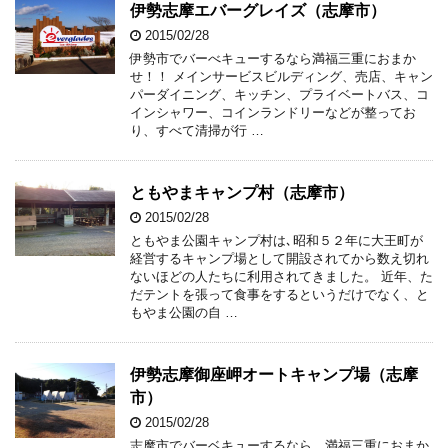
伊勢志摩エバーグレイズ（志摩市）
2015/02/28
伊勢市でバーべキューするなら満福三重におまか
せ！！ メインサービスビルディング、売店、キャン
パーダイニング、キッチン、プライベートバス、コ
インシャワー、コインランドリーなどが整ってお
り、すべて清掃が行 …
ともやまキャンプ村（志摩市）
2015/02/28
ともやま公園キャンプ村は､昭和５２年に大王町が
経営するキャンプ場として開設されてから数え切れ
ないほどの人たちに利用されてきました。 近年、た
だテントを張って食事をするというだけでなく、と
もやま公園の自 …
伊勢志摩御座岬オートキャンプ場（志摩
市）
2015/02/28
志摩市でバーベキューするなら、満福三重におまか