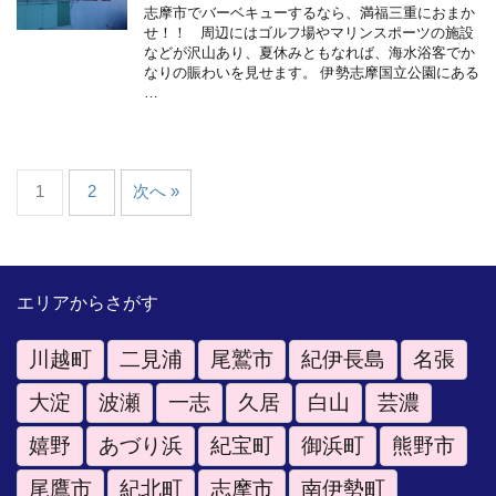
志摩市でバーベキューするなら、満福三重におまか
せ！！ 周辺にはゴルフ場やマリンスポーツの施設
などが沢山あり、夏休みともなれば、海水浴客でか
なりの賑わいを見せます。 伊勢志摩国立公園にある
…
1
2
次へ »
エリアからさがす
川越町
二見浦
尾鷲市
紀伊長島
名張
大淀
波瀬
一志
久居
白山
芸濃
嬉野
あづり浜
紀宝町
御浜町
熊野市
尾鷹市
紀北町
志摩市
南伊勢町