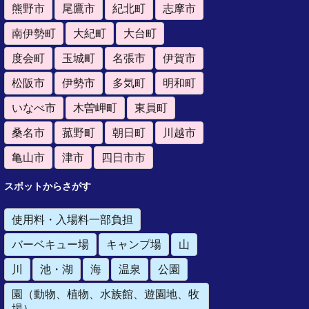
熊野市
尾鷹市
紀北町
志摩市
南伊勢町
大紀町
大台町
度会町
玉城町
名張市
伊賀市
松阪市
伊勢市
多気町
明和町
いなべ市
木曽岬町
東員町
桑名市
菰野町
朝日町
川越市
亀山市
津市
四日市市
スポットからさがす
使用料・入場料一部負担
バーベキュー場
キャンプ場
山
川
池・湖
海
温泉
公園
園（動物、植物、水族館、遊園地、牧
場）