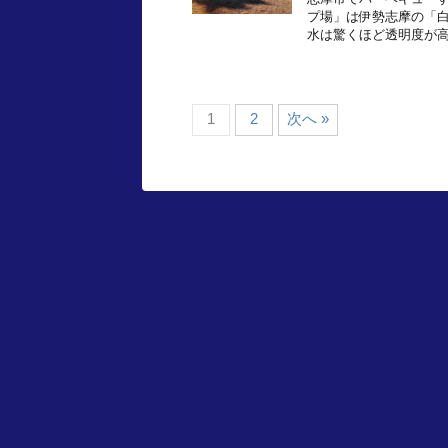
プ場」は伊勢志摩の「白
水は驚くほど透明度が高
1
2
次へ »