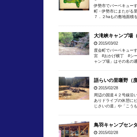
伊勢市でバーベキューす
町・伊勢市にまたがる
７．２haもの敷地面積を
大滝峡キャンプ場（
2015/03/02
度会町でバーベキューす
宮 #おかげ横丁 #シ
ャンプ場」はその名の通
語らいの里噺野（
2015/02/28
周辺の国道４２号線沿
ありドライブの休憩にピ
じさいの道」や「こうも
鳥羽キャンプセン
2015/02/28