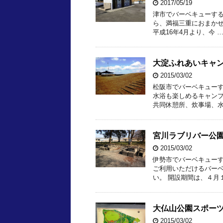
2017/05/19
津市でバーベキューする
ら、満福三重におまか
平成16年4月より、今 
大淀ふれあいキャ
2015/03/02
松阪市でバーベキューす
水浴も楽しめるキャン
共同休憩所、炊事場、水
宮川ラブリバー公
2015/03/02
伊勢市でバーベキューす
ご利用いただけるバー
い。 開設期間は、４月
大仏山公園スポー
2015/03/02