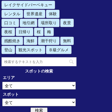
レイクサイドバーベキュー
レンタル
世界遺産
体験
口コミ
地引網
場所取り
夜景
夜桜
日帰り
桜
梅
残酷焼き
海鮮
潮干狩り
無料
登山
観光スポット
Ｂ級グルメ
スポットの検索
エリア
スポット