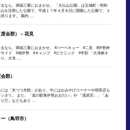
るなら、満福三重におまかせ。 「大仏山公園」は玉城町・明和
里山を活用した公園で、平成１７年４月８日に開園した公園で、３
誇ります。 園内 …
度会郡） – 花見
るなら、満福三重におまかせ。 #バーベキュー #二見 #伊勢神
ーサイド #南伊勢 #キャンプ #ピクニック #学割 「大滝峡キ
り、大滝 …
度会郡）
いには「木つつ木館」があり、中にはおみやげコーナーや喫茶店も
ッタリ。 また、「道の駅奥伊勢おおだい」や 「瀧原宮」、「あ
り穴」などもあり …
ター（鳥羽市）