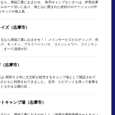
なら、満福三重におまかせ。 鳥羽キャンプセンターは、伊勢志摩
ールロード沿いにあり、海と山に囲まれた絶好のロケーションの中
カヤックや無人島 …
レイズ（志摩市）
るなら満福三重におまかせ！！ メインサービスビルディング、売
ング、キッチン、プライベートバス、コインシャワー、コインラン
、すべて清掃が行 …
村（志摩市）
村は､昭和５２年に大王町が経営するキャンプ場として開設されて
人たちに利用されてきました。 近年、ただテントを張って食事を
ともやま公園の自 …
ートキャンプ場（志摩市）
るなら、満福三重におまかせ！！ 「伊勢志摩御座岬オートキャン