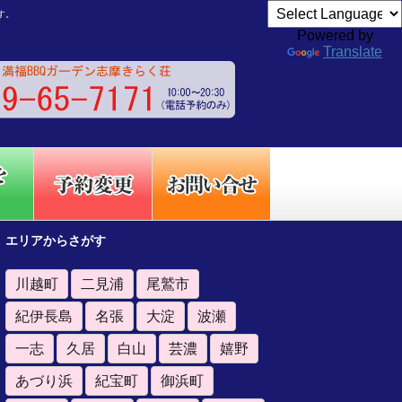
す。
Powered by
Translate
エリアからさがす
川越町
二見浦
尾鷲市
紀伊長島
名張
大淀
波瀬
一志
久居
白山
芸濃
嬉野
あづり浜
紀宝町
御浜町