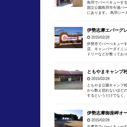
鳥羽でバーベキューする
国立公園鳥羽市今浦パ
にあります。 鳥羽シー
伊勢志摩エバーグ
2015/02/28
伊勢市でバーべキューす
店、キャンパーダイニ
ドリーなどが整っており
ともやまキャンプ
2015/02/28
ともやま公園キャンプ
から数え切れないほどの
するというだけでなく、
伊勢志摩御座岬オ
2015/02/28
志摩市でバーベキューす