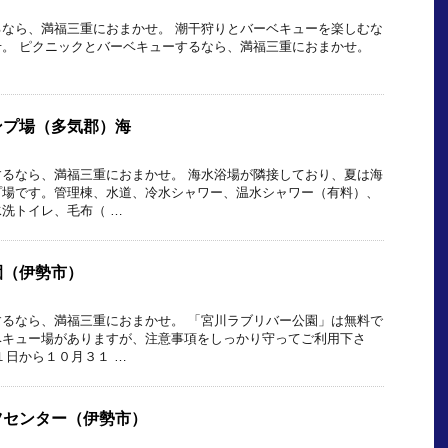
なら、満福三重におまかせ。 潮干狩りとバーベキューを楽しむな
せ。 ピクニックとバーベキューするなら、満福三重におまかせ。
…
ンプ場（多気郡）海
るなら、満福三重におまかせ。 海水浴場が隣接しており、夏は海
プ場です。管理棟、水道、冷水シャワー、温水シャワー（有料）、
洗トイレ、毛布（ …
園（伊勢市）
るなら、満福三重におまかせ。 「宮川ラブリバー公園」は無料で
ベキュー場がありますが、注意事項をしっかり守ってご利用下さ
１日から１０月３１ …
ツセンター（伊勢市）