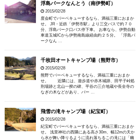
浮島パークなんとう（南伊勢町）
2015/02/28
度会町でバーベキューするなら、満福三重におまか
せ。 JR・近鉄「伊勢市駅」より三交バスで約７０
分、浮島パーク口バス停下車。 お車なら、伊勢自動
車道玉城ICから伊勢南島線経由約２５分。 「浮島パ
ークなん …
千枚田オートキャンプ場（熊野市）
2015/02/28
熊野でバーベキューするなら、満福三重におまか
せ。 近隣には、遊歩道や赤木城跡、田平子峠処
刑場跡と北山一揆の碑、平谷の三介地蔵や長全寺の
なぎの木などがあり、バー …
飛雪の滝キャンプ場（紀宝町）
2015/02/28
紀宝町でバーベキューするなら、満福三重におまか
せ。 浅里神社の西隣にある高さ30m、幅12mの天か
ら水が舞い降りるように流れ落ちるこの滝には「幽