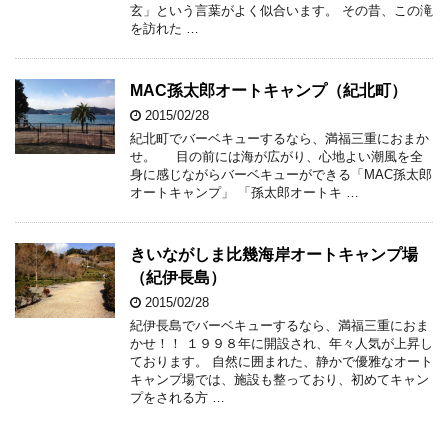
玄」という言葉がよく似合います。 その昔、この滝
を訪れた …
MAC孫太郎オートキャンプ（紀北町）
2015/02/28
紀北町でバーベキューするなら、満福三重におまか
せ。 目の前には海が広がり、心地よい潮風を全
身に感じながらバーベキューができる「MAC孫太郎
オートキャンプ」 「孫太郎オートキ …
きいながしま比幾海岸オートキャンプ場
（紀伊長島）
2015/02/28
紀伊長島でバーベキューするなら、満福三重におま
かせ！！ １９９８年に開設され、年々人気が上昇し
ております。 自然に囲まれた、静かで優雅なオート
キャンプ場では、施設も整っており、初めてキャン
プをされる方 …