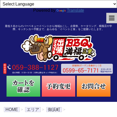
Powered by
Translate
最低５名からのバーベキューイベントから地域おこし、企業祭、ケータリング、模擬店や学
際、キッチンカー手配まで、あらゆる「イベントと食」をご提案いたします。
HOME
>
エリア
>
御浜町
>