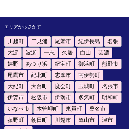
エリアからさがす
川越町
二見浦
尾鷲市
紀伊長島
名張
大淀
波瀬
一志
久居
白山
芸濃
嬉野
あづり浜
紀宝町
御浜町
熊野市
尾鷹市
紀北町
志摩市
南伊勢町
大紀町
大台町
度会町
玉城町
名張市
伊賀市
松阪市
伊勢市
多気町
明和町
いなべ市
木曽岬町
東員町
桑名市
菰野町
朝日町
川越市
亀山市
津市