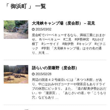
「 御浜町 」 一覧
大滝峡キャンプ場（度会郡） – 花見
2015/03/02
度会町でバーベキューするなら、満福三重におまか
せ。 #バーベキュー #二見 #伊勢神宮 #おかげ
横丁 #シーサイド #南伊勢 #キャンプ #ピクニ
ック #学割 「大滝峡キャンプ場」はその名の通
り、大滝 …
語らいの里噺野（度会郡）
2015/02/28
周辺の国道４２号線沿いには「木つつ木館」があ
り、中にはおみやげコーナーや喫茶店もありドライ
ブの休憩にピッタリ。 また、「道の駅奥伊勢おおだ
い」や 「瀧原宮」、「あじさいの道」や「こうもり
穴」などもあり …