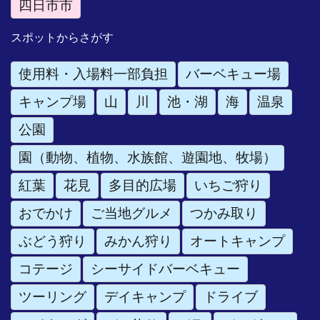
四日市市
スポットからさがす
使用料・入場料一部負担
バーベキュー場
キャンプ場
山
川
池・湖
海
温泉
公園
園（動物、植物、水族館、遊園地、牧場）
紅葉
花見
多目的広場
いちご狩り
おでかけ
ご当地グルメ
つかみ取り
ぶどう狩り
みかん狩り
オートキャンプ
コテージ
シーサイドバーベキュー
ツーリング
デイキャンプ
ドライブ