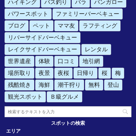
ハイキング
バス釣り
バラ
バンガロー
パワースポット
ファミリーバーベキュー
ブログ
ペット
ママ友
ラフティング
リバーサイドバーベキュー
レイクサイドバーベキュー
レンタル
世界遺産
体験
口コミ
地引網
場所取り
夜景
夜桜
日帰り
桜
梅
残酷焼き
海鮮
潮干狩り
無料
登山
観光スポット
Ｂ級グルメ
スポットの検索
エリア