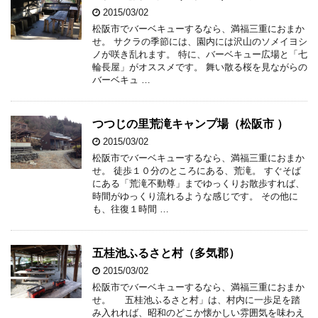
2015/03/02
松阪市でバーベキューするなら、満福三重におまか
せ。 サクラの季節には、園内には沢山のソメイヨシ
ノが咲き乱れます。 特に、バーベキュー広場と「七
輪長屋」がオススメです。 舞い散る桜を見ながらの
バーベキュ …
つつじの里荒滝キャンプ場（松阪市‎ ）
2015/03/02
松阪市でバーベキューするなら、満福三重におまか
せ。 徒歩１０分のところにある、荒滝。 すぐそば
にある「荒滝不動尊」までゆっくりお散歩すれば、
時間がゆっくり流れるような感じです。 その他に
も、往復１時間 …
五桂池ふるさと村（多気郡）
2015/03/02
松阪市でバーベキューするなら、満福三重におまか
せ。 五桂池ふるさと村」は、村内に一歩足を踏
み入れれば、昭和のどこか懐かしい雰囲気を味わえ