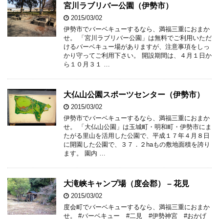
宮川ラブリバー公園（伊勢市）
2015/03/02
伊勢市でバーベキューするなら、満福三重におまか
せ。 「宮川ラブリバー公園」は無料でご利用いただ
けるバーベキュー場がありますが、注意事項をしっ
かり守ってご利用下さい。 開設期間は、４月１日か
ら１０月３１ …
大仏山公園スポーツセンター（伊勢市）
2015/03/02
伊勢市でバーベキューするなら、満福三重におまか
せ。 「大仏山公園」は玉城町・明和町・伊勢市にま
たがる里山を活用した公園で、平成１７年４月８日
に開園した公園で、３７．２haもの敷地面積を誇り
ます。 園内 …
大滝峡キャンプ場（度会郡） – 花見
2015/03/02
度会町でバーベキューするなら、満福三重におまか
せ。 #バーベキュー #二見 #伊勢神宮 #おかげ