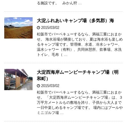
る施設です。 みかん狩 …
大淀ふれあいキャンプ場（多気郡）海
2015/03/02
松阪市でバーベキューするなら、満福三重におまか
せ。 海水浴場が隣接しており、夏は海水浴も楽しめ
るキャンプ場です。管理棟、水道、冷水シャワー、
温水シャワー（有料）、共同休憩所、炊事場、水洗
トイレ、毛布（ …
大淀西海岸ムーンビーチキャンプ場（明
和町）
2015/03/02
松阪市でバーベキューするなら、満福三重におまか
せ。 「大淀西海岸ムーンビーチキャンプ場」は、３
万平方メートルもの敷地を誇り、子供から大人まで
一日中楽しめるキャンプ場です。 場内にはプールや
ミニゴルフ場 …