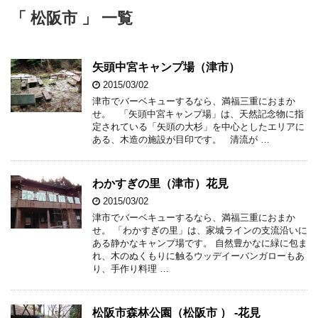
「 松阪市 」 一覧
矢頭中宮キャンプ場（津市）
2015/03/02
津市でバーベキューするなら、満福三重におまか
せ。 「矢頭中宮キャンプ場」は、天然記念物に指
定されている「矢頭の大杉」を中心としたエリアに
ある、木造の施設が目印です。 清流が …
わかすぎの里（津市）花見
2015/03/02
津市でバーベキューするなら、満福三重におまか
せ。 「わかすぎの里」は、家城ラインの支流沿いに
ある静かなキャンプ場です。 自然豊かなに緑に包ま
れ、木のぬくもりに触るウッデイーバンガローもあ
り、手作り料理 …
松阪市森林公園（松阪市‎ ） -花見