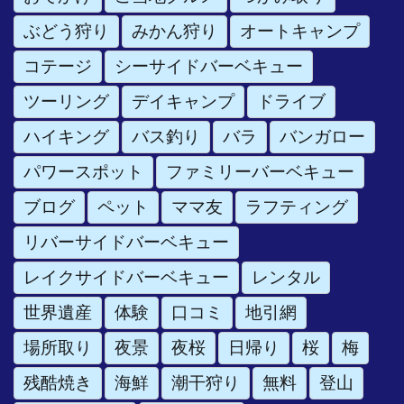
ぶどう狩り
みかん狩り
オートキャンプ
コテージ
シーサイドバーベキュー
ツーリング
デイキャンプ
ドライブ
ハイキング
バス釣り
バラ
バンガロー
パワースポット
ファミリーバーベキュー
ブログ
ペット
ママ友
ラフティング
リバーサイドバーベキュー
レイクサイドバーベキュー
レンタル
世界遺産
体験
口コミ
地引網
場所取り
夜景
夜桜
日帰り
桜
梅
残酷焼き
海鮮
潮干狩り
無料
登山