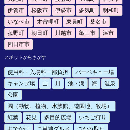
伊賀市
松阪市
伊勢市
多気町
明和町
いなべ市
木曽岬町
東員町
桑名市
菰野町
朝日町
川越市
亀山市
津市
四日市市
スポットからさがす
使用料・入場料一部負担
バーベキュー場
キャンプ場
山
川
池・湖
海
温泉
公園
園（動物、植物、水族館、遊園地、牧場）
紅葉
花見
多目的広場
いちご狩り
おでかけ
ご当地グルメ
つかみ取り