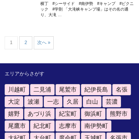
横丁 #シーサイド #南伊勢 #キャンプ #ピクニ
ック #学割 「大滝峡キャンプ場」はその名の通
り、大滝 …
1
2
次へ »
エリアからさがす
川越町
二見浦
尾鷲市
紀伊長島
名張
大淀
波瀬
一志
久居
白山
芸濃
嬉野
あづり浜
紀宝町
御浜町
熊野市
尾鷹市
紀北町
志摩市
南伊勢町
大紀町
大台町
度会町
玉城町
名張市