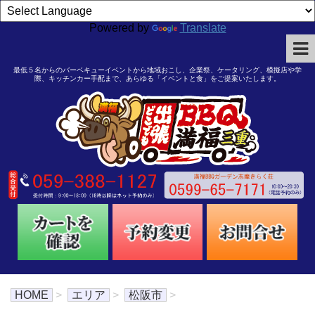
Powered by
Translate
最低５名からのバーベキューイベントから地域おこし、企業祭、ケータリング、模擬店や学
際、キッチンカー手配まで、あらゆる「イベントと食」をご提案いたします。
HOME
>
エリア
>
松阪市
>