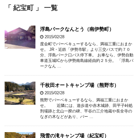
「 紀宝町 」 一覧
浮島パークなんとう（南伊勢町）
2015/02/28
度会町でバーベキューするなら、満福三重におまか
せ。 JR・近鉄「伊勢市駅」より三交バスで約７０
分、浮島パーク口バス停下車。 お車なら、伊勢自動
車道玉城ICから伊勢南島線経由約２５分。 「浮島パ
ークなん …
千枚田オートキャンプ場（熊野市）
2015/02/28
熊野でバーベキューするなら、満福三重におまか
せ。 近隣には、遊歩道や赤木城跡、田平子峠処
刑場跡と北山一揆の碑、平谷の三介地蔵や長全寺の
なぎの木などがあり、バー …
飛雪の滝キャンプ場（紀宝町）