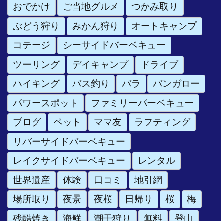
おでかけ
ご当地グルメ
つかみ取り
ぶどう狩り
みかん狩り
オートキャンプ
コテージ
シーサイドバーベキュー
ツーリング
デイキャンプ
ドライブ
ハイキング
バス釣り
バラ
バンガロー
パワースポット
ファミリーバーベキュー
ブログ
ペット
ママ友
ラフティング
リバーサイドバーベキュー
レイクサイドバーベキュー
レンタル
世界遺産
体験
口コミ
地引網
場所取り
夜景
夜桜
日帰り
桜
梅
残酷焼き
海鮮
潮干狩り
無料
登山