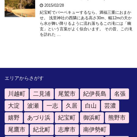
2015/02/28
紀宝町でバーベキューするなら、満福三重におまか
せ。 浅里神社の西隣にある高さ30m、幅12mの天か
ら水が舞い降りるように流れ落ちるこの滝には「幽
玄」という言葉がよく似合います。 その昔、この滝
を訪れた …
エリアからさがす
川越町
二見浦
尾鷲市
紀伊長島
名張
大淀
波瀬
一志
久居
白山
芸濃
嬉野
あづり浜
紀宝町
御浜町
熊野市
尾鷹市
紀北町
志摩市
南伊勢町