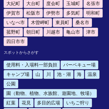
大紀町
大台町
度会町
玉城町
名張市
伊賀市
松阪市
伊勢市
多気町
明和町
いなべ市
木曽岬町
東員町
桑名市
菰野町
朝日町
川越市
亀山市
津市
四日市市
スポットからさがす
使用料・入場料一部負担
バーベキュー場
キャンプ場
山
川
池・湖
海
温泉
公園
園（動物、植物、水族館、遊園地、牧場）
紅葉
花見
多目的広場
いちご狩り