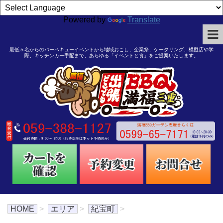
Powered by
Translate
最低５名からのバーベキューイベントから地域おこし、企業祭、ケータリング、模擬店や学
際、キッチンカー手配まで、あらゆる「イベントと食」をご提案いたします。
HOME
>
エリア
>
紀宝町
>