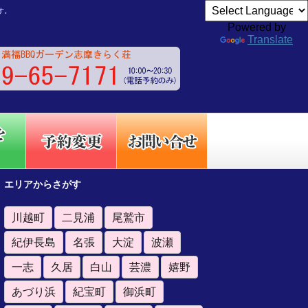
す。
Powered by
Translate
エリアからさがす
川越町
二見浦
尾鷲市
紀伊長島
名張
大淀
波瀬
一志
久居
白山
芸濃
嬉野
あづり浜
紀宝町
御浜町