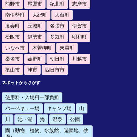
熊野市
尾鷹市
紀北町
志摩市
南伊勢町
大紀町
大台町
度会町
玉城町
名張市
伊賀市
松阪市
伊勢市
多気町
明和町
いなべ市
木曽岬町
東員町
桑名市
菰野町
朝日町
川越市
亀山市
津市
四日市市
スポットからさがす
使用料・入場料一部負担
バーベキュー場
キャンプ場
山
川
池・湖
海
温泉
公園
園（動物、植物、水族館、遊園地、牧
場）