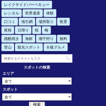
レイクサイドバーベキュー
レンタル
世界遺産
体験
口コミ
地引網
場所取り
夜景
夜桜
日帰り
桜
梅
残酷焼き
海鮮
潮干狩り
無料
登山
観光スポット
Ｂ級グルメ
スポットの検索
エリア
スポット