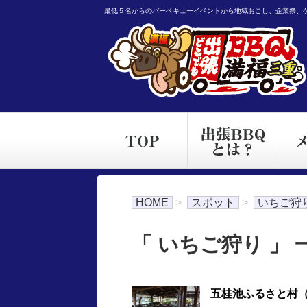
最低５名からのバーベキューイベントから地域おこし、企業祭、
HOME
>
スポット
>
いちご狩
「 いちご狩り 」 
五桂池ふるさと村