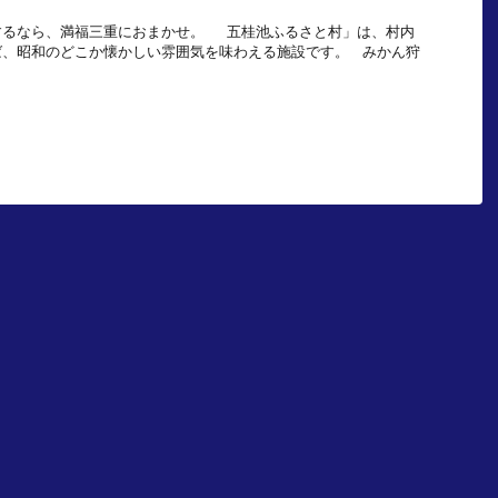
するなら、満福三重におまかせ。 五桂池ふるさと村」は、村内
ば、昭和のどこか懐かしい雰囲気を味わえる施設です。 みかん狩