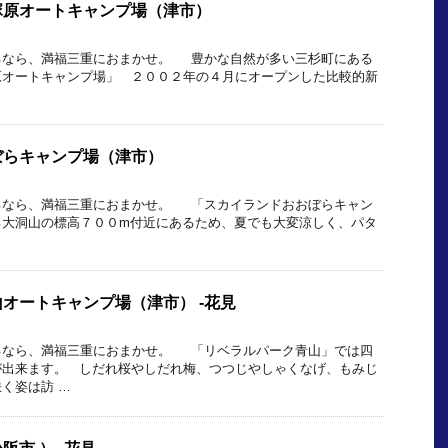
塚原オートキャンプ場（津市）
るなら、満福三重におまかせ。 豊かな自然が多い三杉町にある
原オートキャンプ場」 ２００２年の４月にオープンした比較的新
ぼらキャンプ場（津市）
るなら、満福三重におまかせ。 「スカイランドおおぼらキャン
る大洞山の標高７００m付近にあるため、夏でも大変涼しく、パタ
オートキャンプ場（津市） -花見
るなら、満福三重におまかせ。 「リベラルパーク青山」では四
が出来ます。 しだれ桜やしだれ梅、つつじやしゃくなげ、もみじ
く姿は訪 …