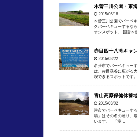
木曽三川公園・東
2015/05/18
木曽三川公園でバーベキ
クバーベキューするなら
オシスポット。 国営木
赤目四十八滝キャ
2015/03/22
名張市でバーベキュー
は、赤目渓谷に広がる
喫できるスポットです。
青山高原保健休養
2015/03/02
津市でバーベキューす
場」はその名の通り、
います。 「室 …