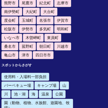
熊野市
尾鷹市
紀北町
志摩市
南伊勢町
大紀町
大台町
度会町
玉城町
名張市
伊賀市
松阪市
伊勢市
多気町
明和町
いなべ市
木曽岬町
東員町
桑名市
菰野町
朝日町
川越市
亀山市
津市
四日市市
スポットからさがす
使用料・入場料一部負担
バーベキュー場
キャンプ場
山
川
池・湖
海
温泉
公園
園（動物、植物、水族館、遊園地、牧
場）