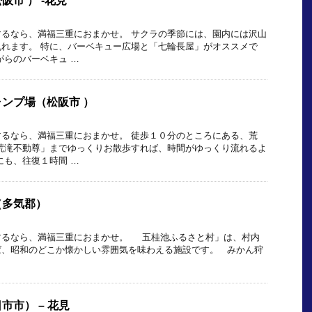
市‎ ） -花見
るなら、満福三重におまかせ。 サクラの季節には、園内には沢山
れます。 特に、バーベキュー広場と「七輪長屋」がオススメで
がらのバーベキュ …
ンプ場（松阪市‎ ）
るなら、満福三重におまかせ。 徒歩１０分のところにある、荒
荒滝不動尊」までゆっくりお散歩すれば、時間がゆっくり流れるよ
にも、往復１時間 …
（多気郡）
するなら、満福三重におまかせ。 五桂池ふるさと村」は、村内
ば、昭和のどこか懐かしい雰囲気を味わえる施設です。 みかん狩
市市） – 花見