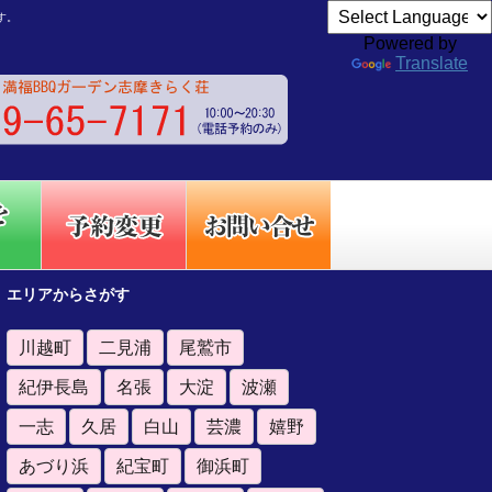
す。
Powered by
Translate
エリアからさがす
川越町
二見浦
尾鷲市
紀伊長島
名張
大淀
波瀬
一志
久居
白山
芸濃
嬉野
あづり浜
紀宝町
御浜町