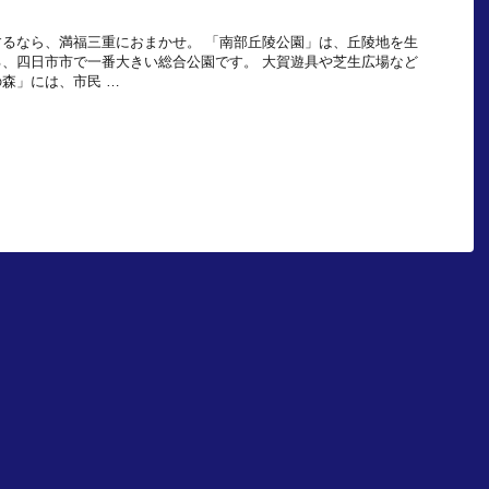
るなら、満福三重におまかせ。 「南部丘陵公園」は、丘陵地を生
、四日市市で一番大きい総合公園です。 大賀遊具や芝生広場など
森」には、市民 …