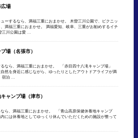
海広場
ューするなら、満福三重におまかせ。 木曽三川公園で、ピクニッ
、満福三重におまかせ。 満福愛知、岐阜、三重がお勧めするイチ
曽三川公園は愛 …
ンプ場（名張市）
するなら、満福三重におまかせ。 「赤目四十八滝キャンプ場」
大自然を身近に感じながら、ゆったりとしたアウトドアライフが満
 宿泊 …
地キャンプ場（津市）
るなら、満福三重におまかせ。 「青山高原保健休養地キャンプ
場内には休養地としてゆっくり休んでいただくための施設が整って