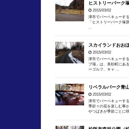
ヒストリーパーク
2015/03/02
津市でバーベキューす
「ヒストリーパーク塚
…
スカイランドおお
2015/03/02
津市でバーベキューす
プ場」は、美杉町にあ
ーゴルフ、キャ …
リベラルパーク青山
2015/03/02
津市でバーベキューす
季折々の花を楽しむ事
やつばきが季節ごとに咲