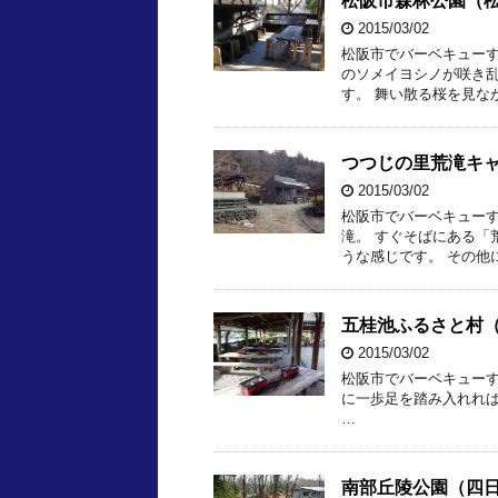
松阪市森林公園（松阪
2015/03/02
松阪市でバーベキューす
のソメイヨシノが咲き乱
す。 舞い散る桜を見な
つつじの里荒滝キャ
2015/03/02
松阪市でバーベキューす
滝。 すぐそばにある「
うな感じです。 その他
五桂池ふるさと村
2015/03/02
松阪市でバーベキュー
に一歩足を踏み入れれ
…
南部丘陵公園（四日