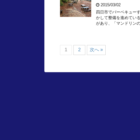
2015/03/02
四日市でバーベキューす
かして整備を進めている
があり、「マンドリンの
1
2
次へ »