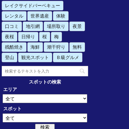
レイクサイドバーベキュー
レンタル
世界遺産
体験
口コミ
地引網
場所取り
夜景
夜桜
日帰り
桜
梅
残酷焼き
海鮮
潮干狩り
無料
登山
観光スポット
Ｂ級グルメ
スポットの検索
エリア
スポット