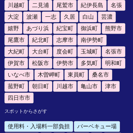
川越町
二見浦
尾鷲市
紀伊長島
名張
大淀
波瀬
一志
久居
白山
芸濃
嬉野
あづり浜
紀宝町
御浜町
熊野市
尾鷹市
紀北町
志摩市
南伊勢町
大紀町
大台町
度会町
玉城町
名張市
伊賀市
松阪市
伊勢市
多気町
明和町
いなべ市
木曽岬町
東員町
桑名市
菰野町
朝日町
川越市
亀山市
津市
四日市市
スポットからさがす
使用料・入場料一部負担
バーベキュー場