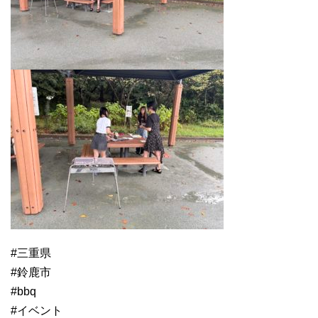
#三重県
#鈴鹿市
#bbq
#イベント