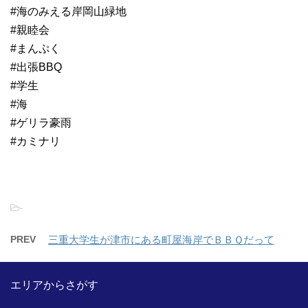
#海のみえる岸岡山緑地
#親睦会
#まんぷく
#出張BBQ
#学生
#海
#ゲリラ豪雨
#カミナリ
-
PREV
三重大学生が津市にある町屋海岸でＢＢＱだって
エリアからさがす