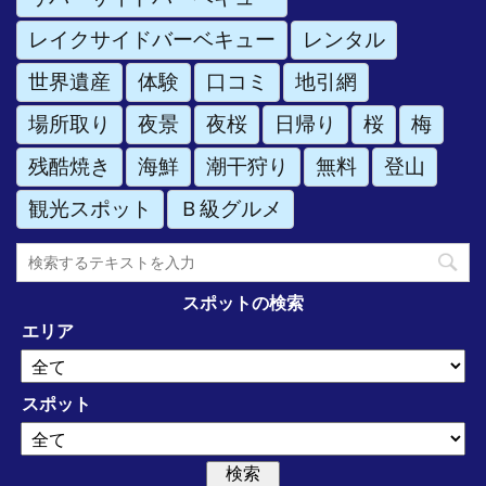
レイクサイドバーベキュー
レンタル
世界遺産
体験
口コミ
地引網
場所取り
夜景
夜桜
日帰り
桜
梅
残酷焼き
海鮮
潮干狩り
無料
登山
観光スポット
Ｂ級グルメ
スポットの検索
エリア
スポット