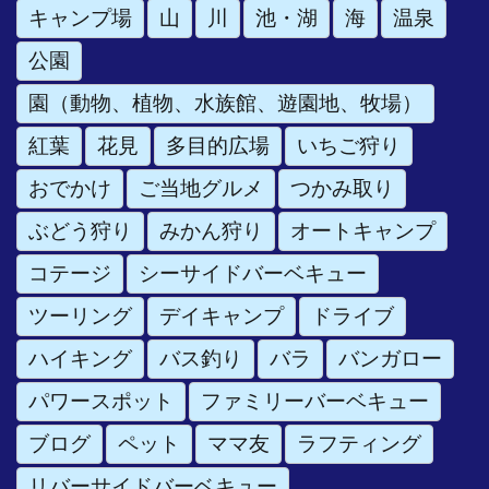
キャンプ場
山
川
池・湖
海
温泉
公園
園（動物、植物、水族館、遊園地、牧場）
紅葉
花見
多目的広場
いちご狩り
おでかけ
ご当地グルメ
つかみ取り
ぶどう狩り
みかん狩り
オートキャンプ
コテージ
シーサイドバーベキュー
ツーリング
デイキャンプ
ドライブ
ハイキング
バス釣り
バラ
バンガロー
パワースポット
ファミリーバーベキュー
ブログ
ペット
ママ友
ラフティング
リバーサイドバーベキュー