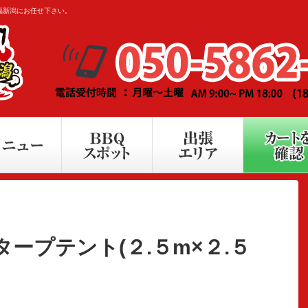
福新潟にお任せ下さい。
ープテント(２.５m×２.５