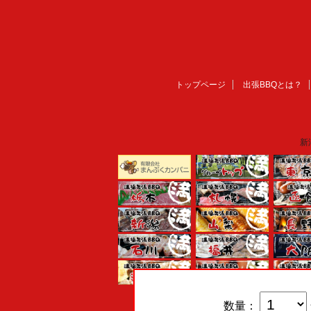
トップページ
出張BBQとは？
新
数量：