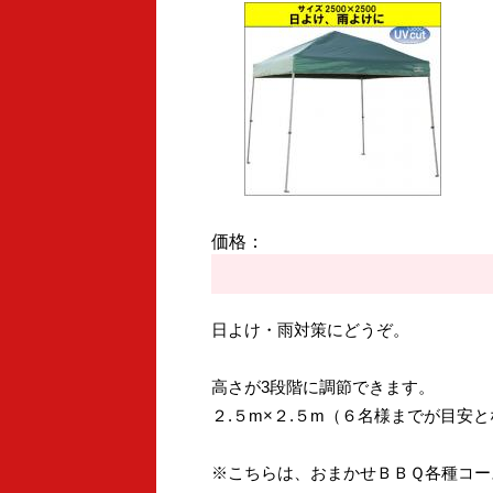
価格：
日よけ・雨対策にどうぞ。
高さが3段階に調節できます。
２.５m×２.５m（６名様までが目安
※こちらは、おまかせＢＢＱ各種コー