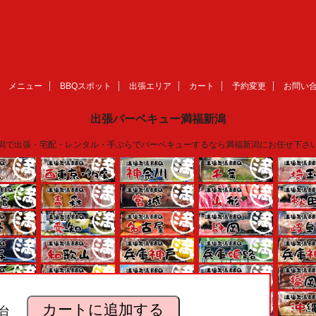
メニュー
BBQスポット
出張エリア
カート
予約変更
お問い
出張バーベキュー満福新潟
潟で出張・宅配・レンタル・手ぶらでバーベキューするなら満福新潟にお任せ下さ
カートに追加する
台