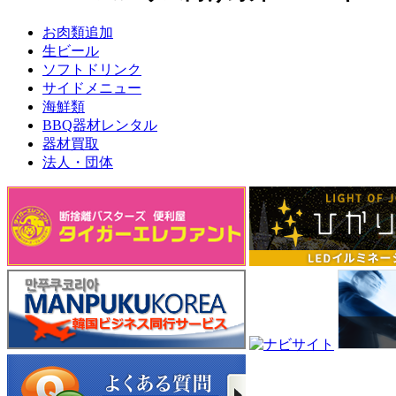
お肉類追加
生ビール
ソフトドリンク
サイドメニュー
海鮮類
BBQ器材レンタル
器材買取
法人・団体