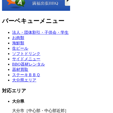
バーベキューメニュー
法人・団体割引・子供会・学生
お肉類
海鮮類
生ビール
ソフトドリンク
サイドメニュー
BBQ器材レンタル
器材買取
ステーキＢＢＱ
大分県エリア
対応エリア
大分県
大分市［中心部・中心部近郊］