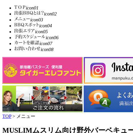
icon01
icon02
icon03
icon04
icon05
icon06
icon07
icon08
TOP
> メニュー
MUSLIMムスリム向け野外バーベキュ