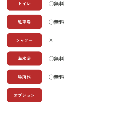
◯無料
トイレ
◯無料
駐車場
×
シャワー
◯無料
海水浴
◯無料
場所代
オプション