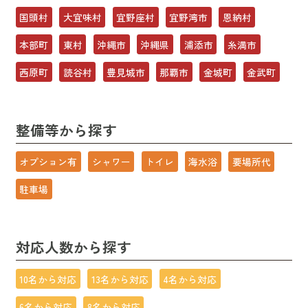
国頭村
大宜味村
宜野座村
宜野湾市
恩納村
本部町
東村
沖縄市
沖縄県
浦添市
糸満市
西原町
読谷村
豊見城市
那覇市
金城町
金武町
整備等から探す
オプション有
シャワー
トイレ
海水浴
要場所代
駐車場
対応人数から探す
10名から対応
13名から対応
4名から対応
6名から対応
8名から対応