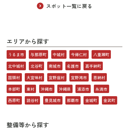
スポット一覧に戻る
エリアから探す
うるま市
与那原町
中城村
今帰仁村
八重瀬町
北中城村
北谷町
南城市
名護市
嘉手納町
国頭村
大宜味村
宜野座村
宜野湾市
恩納村
本部町
東村
沖縄市
沖縄県
浦添市
糸満市
西原町
読谷村
豊見城市
那覇市
金城町
金武町
整備等から探す