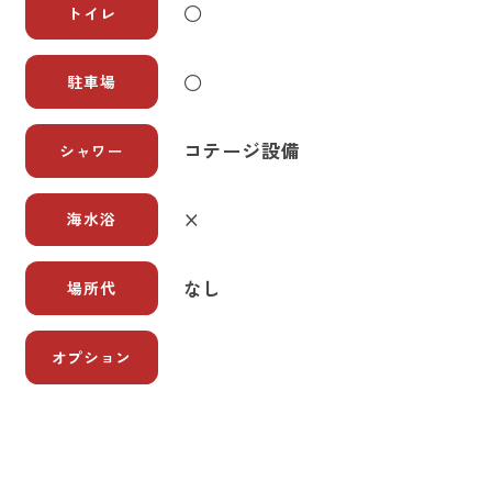
○
トイレ
○
駐車場
コテージ設備
シャワー
×
海水浴
なし
場所代
オプション