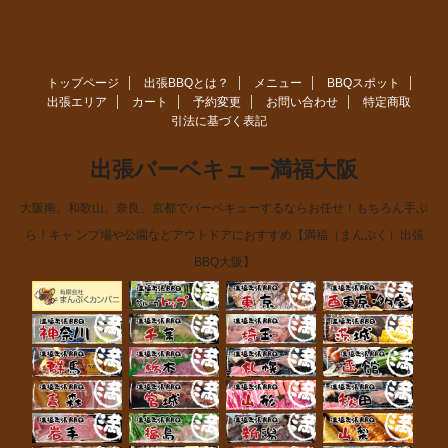
トップページ
出張BBQとは？
メニュー
BBQスポット
出張エリア
カート
予約変更
お問い合わせ
特定商取
引法に基づく表記
出張バーベキュー満福大阪
大阪南、和歌山、奈良、京都でバーベキューするならお任せ！もちろん手ぶ
ら！キャ ンプ場や公園などアウトドアにおすすめ【満福（まんぷく）出張
BBQ大阪】