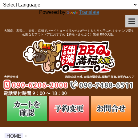
Powered by
Translate
大阪南、和歌山、奈良、京都でバーベキューするならお任せ！もちろん手ぶら！キャ ンプ場や
公園などアウトドアにおすすめ【満福（まんぷく）出張 BBQ大阪】
HOME
>