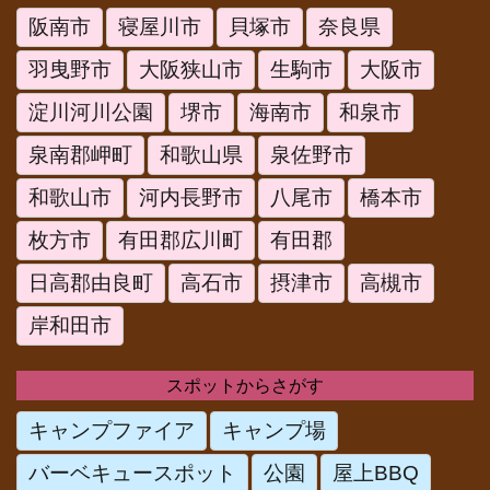
阪南市
寝屋川市
貝塚市
奈良県
羽曳野市
大阪狭山市
生駒市
大阪市
淀川河川公園
堺市
海南市
和泉市
泉南郡岬町
和歌山県
泉佐野市
和歌山市
河内長野市
八尾市
橋本市
枚方市
有田郡広川町
有田郡
日高郡由良町
高石市
摂津市
高槻市
岸和田市
スポットからさがす
キャンプファイア
キャンプ場
バーベキュースポット
公園
屋上BBQ