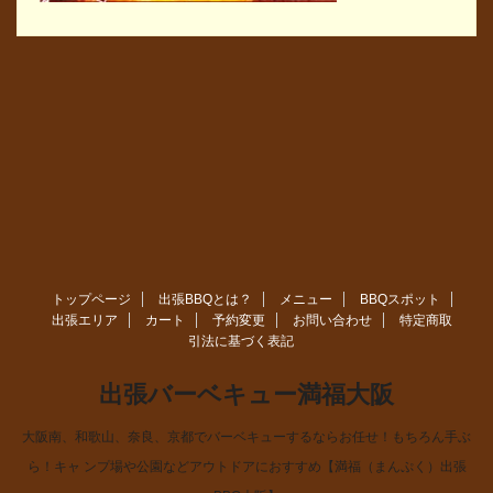
トップページ
出張BBQとは？
メニュー
BBQスポット
出張エリア
カート
予約変更
お問い合わせ
特定商取
引法に基づく表記
出張バーベキュー満福大阪
大阪南、和歌山、奈良、京都でバーベキューするならお任せ！もちろん手ぶ
ら！キャ ンプ場や公園などアウトドアにおすすめ【満福（まんぷく）出張