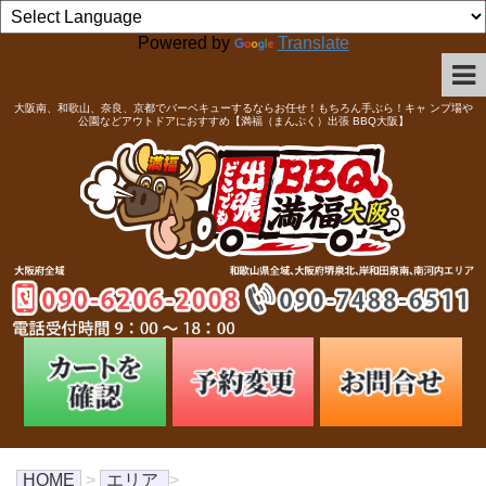
Powered by
Translate
大阪南、和歌山、奈良、京都でバーベキューするならお任せ！もちろん手ぶら！キャ ンプ場や
公園などアウトドアにおすすめ【満福（まんぷく）出張 BBQ大阪】
HOME
>
エリア
>