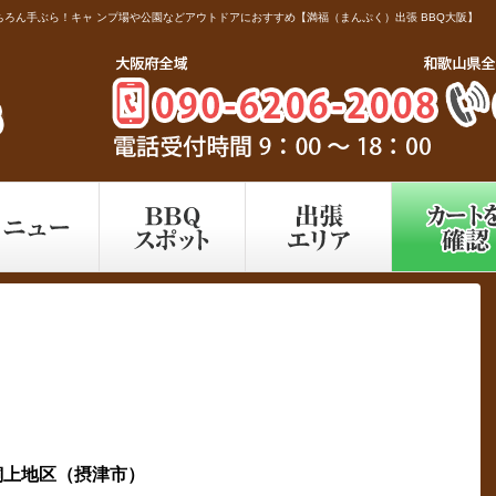
ろん手ぶら！キャ ンプ場や公園などアウトドアにおすすめ【満福（まんぷく）出張 BBQ大阪】
飼上地区（摂津市）