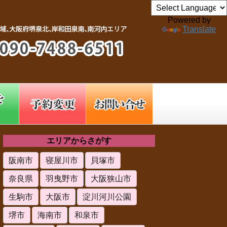
Powered by
Translate
エリアからさがす
阪南市
寝屋川市
貝塚市
奈良県
羽曳野市
大阪狭山市
生駒市
大阪市
淀川河川公園
堺市
海南市
和泉市