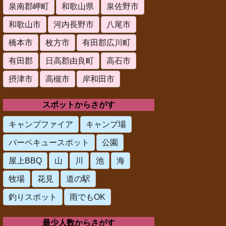
泉南郡岬町
和歌山県
泉佐野市
和歌山市
河内長野市
八尾市
橋本市
枚方市
有田郡広川町
有田郡
日高郡由良町
高石市
摂津市
高槻市
岸和田市
スポットからさがす
キャンプファイア
キャンプ場
バーベキュースポット
公園
屋上BBQ
山
川
池
海
牧場
花見
道の駅
釣りスポット
雨でもOK
最少人数からさがす