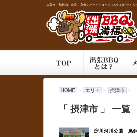
大阪南、和歌山、奈良、京都でバーベキューするならお任せ！もち
HOME
>
エリア
>
摂津市
>
「 摂津市 」 一覧
淀川河川公園 鳥