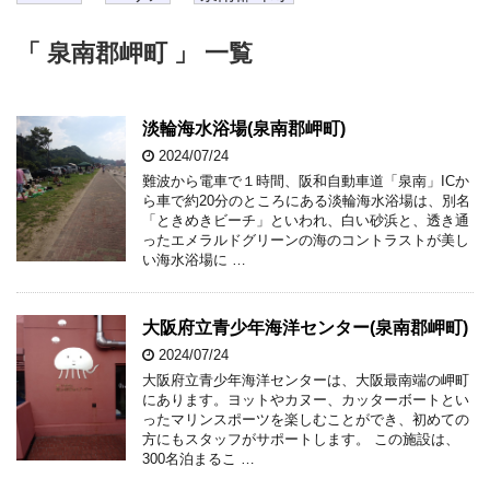
「 泉南郡岬町 」 一覧
淡輪海水浴場(泉南郡岬町)
2024/07/24
難波から電車で１時間、阪和自動車道「泉南」ICか
ら車で約20分のところにある淡輪海水浴場は、別名
「ときめきビーチ」といわれ、白い砂浜と、透き通
ったエメラルドグリーンの海のコントラストが美し
い海水浴場に …
大阪府立青少年海洋センター(泉南郡岬町)
2024/07/24
大阪府立青少年海洋センターは、大阪最南端の岬町
にあります。ヨットやカヌー、カッターボートとい
ったマリンスポーツを楽しむことができ、初めての
方にもスタッフがサポートします。 この施設は、
300名泊まるこ …