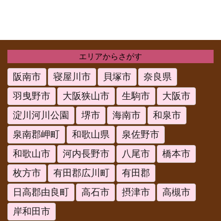
エリアからさがす
阪南市
寝屋川市
貝塚市
奈良県
羽曳野市
大阪狭山市
生駒市
大阪市
淀川河川公園
堺市
海南市
和泉市
泉南郡岬町
和歌山県
泉佐野市
和歌山市
河内長野市
八尾市
橋本市
枚方市
有田郡広川町
有田郡
日高郡由良町
高石市
摂津市
高槻市
岸和田市