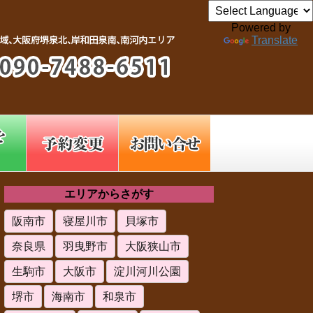
Powered by
Translate
エリアからさがす
阪南市
寝屋川市
貝塚市
奈良県
羽曳野市
大阪狭山市
生駒市
大阪市
淀川河川公園
堺市
海南市
和泉市