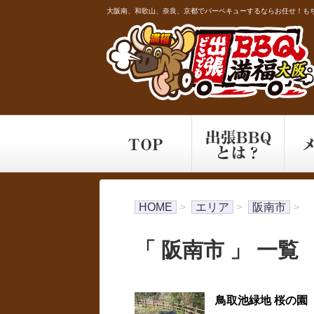
大阪南、和歌山、奈良、京都でバーベキューするならお任せ！もち
HOME
>
エリア
>
阪南市
>
「 阪南市 」 一覧
鳥取池緑地 桜の園