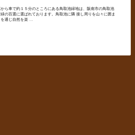
Cから車で約１５分のところにある鳥取池緑地は、阪南市の鳥取池
緑の百選に選ばれております。鳥取池に隣 接し周りを山々に囲ま
を通じ自然を楽 …