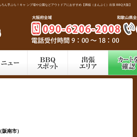
ろん手ぶら！キャ ンプ場や公園などアウトドアにおすすめ【満福（まんぷく）出張 BBQ大阪】
（阪南市）