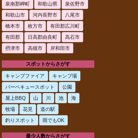
泉南郡岬町
和歌山県
泉佐野市
和歌山市
河内長野市
八尾市
橋本市
枚方市
有田郡広川町
有田郡
日高郡由良町
高石市
摂津市
高槻市
岸和田市
スポットからさがす
キャンプファイア
キャンプ場
バーベキュースポット
公園
屋上BBQ
山
川
池
海
牧場
花見
道の駅
釣りスポット
雨でもOK
最少人数からさがす