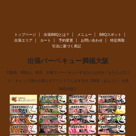
トップページ
出張BBQとは？
メニュー
BBQスポット
出張エリア
カート
予約変更
お問い合わせ
特定商取
引法に基づく表記
出張バーベキュー満福大阪
大阪南、和歌山、奈良、京都でバーベキューするならお任せ！もちろん手ぶ
ら！キャ ンプ場や公園などアウトドアにおすすめ【満福（まんぷく）出張
BBQ大阪】