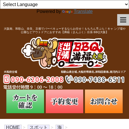
Powered by
Translate
大阪南、和歌山、奈良、京都でバーベキューするならお任せ！もちろん手ぶら！キャ ンプ場や
公園などアウトドアにおすすめ【満福（まんぷく）出張 BBQ大阪】
HOME
>
スポット
>
海
>