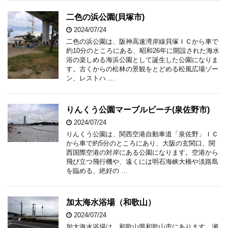
二色の浜公園(貝塚市)
2024/07/24
二色の浜公園は、阪神高速湾岸線貝塚ＩＣから車で
約10分のところにある、昭和26年に開設された海水
浴の楽しめる海浜公園として誕生した公園になりま
す。古くからの松林の景観をとどめる松風広場ゾー
ン、レストハ …
りんくう公園マーブルビーチ(泉佐野市)
2024/07/24
りんくう公園は、関西空港自動車道「泉佐野」ＩＣ
から車で約5分のところにあり、大阪の玄関口、関
西国際空港の対岸にある公園になります。空港から
飛び立つ飛行機や、遠くには明石海峡大橋や淡路島
を臨める、絶好の …
加太海水浴場（和歌山）
2024/07/24
加太海水浴場は、和歌山県和歌山市にあります。瀬