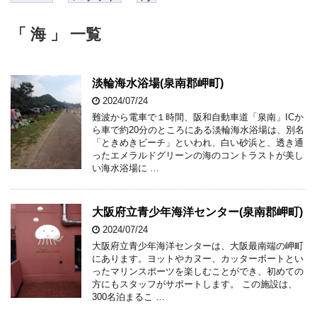
「 海 」 一覧
淡輪海水浴場(泉南郡岬町)
2024/07/24
難波から電車で１時間、阪和自動車道「泉南」ICか
ら車で約20分のところにある淡輪海水浴場は、別名
「ときめきビーチ」といわれ、白い砂浜と、透き通
ったエメラルドグリーンの海のコントラストが美し
い海水浴場に …
大阪府立青少年海洋センター(泉南郡岬町)
2024/07/24
大阪府立青少年海洋センターは、大阪最南端の岬町
にあります。ヨットやカヌー、カッターボートとい
ったマリンスポーツを楽しむことができ、初めての
方にもスタッフがサポートします。 この施設は、
300名泊まるこ …