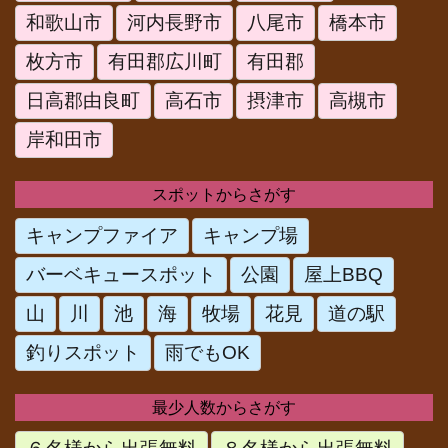
和歌山市
河内長野市
八尾市
橋本市
枚方市
有田郡広川町
有田郡
日高郡由良町
高石市
摂津市
高槻市
岸和田市
スポットからさがす
キャンプファイア
キャンプ場
バーベキュースポット
公園
屋上BBQ
山
川
池
海
牧場
花見
道の駅
釣りスポット
雨でもOK
最少人数からさがす