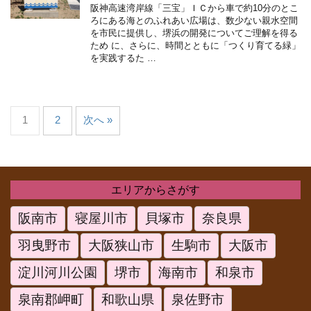
阪神高速湾岸線「三宝」ＩＣから車で約10分のとこ
ろにある海とのふれあい広場は、数少ない親水空間
を市民に提供し、堺浜の開発についてご理解を得る
ため に、さらに、時間とともに「つくり育てる緑」
を実践するた …
1
2
次へ »
エリアからさがす
阪南市
寝屋川市
貝塚市
奈良県
羽曳野市
大阪狭山市
生駒市
大阪市
淀川河川公園
堺市
海南市
和泉市
泉南郡岬町
和歌山県
泉佐野市