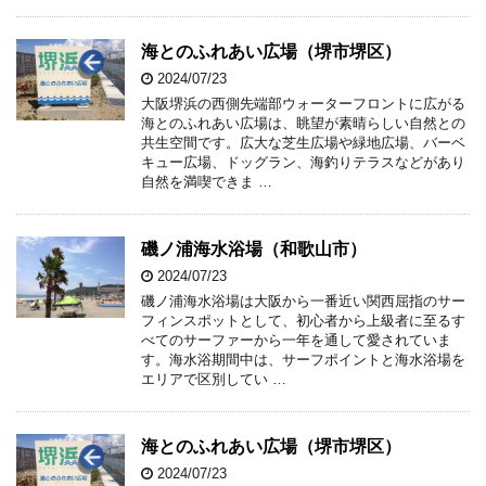
海とのふれあい広場（堺市堺区）
2024/07/23
大阪堺浜の西側先端部ウォーターフロントに広がる
海とのふれあい広場は、眺望が素晴らしい自然との
共生空間です。広大な芝生広場や緑地広場、バーベ
キュー広場、ドッグラン、海釣りテラスなどがあり
自然を満喫できま …
磯ノ浦海水浴場（和歌山市）
2024/07/23
磯ノ浦海水浴場は大阪から一番近い関西屈指のサー
フィンスポットとして、初心者から上級者に至るす
べてのサーファーから一年を通して愛されていま
す。海水浴期間中は、サーフポイントと海水浴場を
エリアで区別してい …
海とのふれあい広場（堺市堺区）
2024/07/23