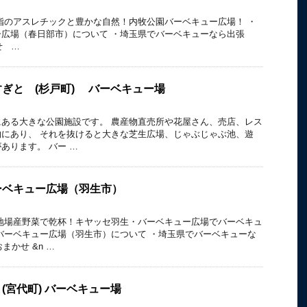
指のアスレチックと豊かな自然！内牧公園バーベキュー広場！ ・
広場（春日部市）について ・埼玉県でバーベキューなら出張
せ …
ぎと (杉戸町) バーベキュー場
ある大きな公園施設です。 農産物直売所や花屋さん、売店、レス
にあり、 それを抜けると大きな芝生広場、じゃぶじゃぶ池、遊
あります。 バー …
ーベキュー広場（羽生市）
地場産野菜で乾杯！キヤッセ羽生・バーベキュー広場でバーベキュ
バーベキュー広場（羽生市）について ・埼玉県でバーベキューな
まかせ &n …
(宮代町) バーベキュー場