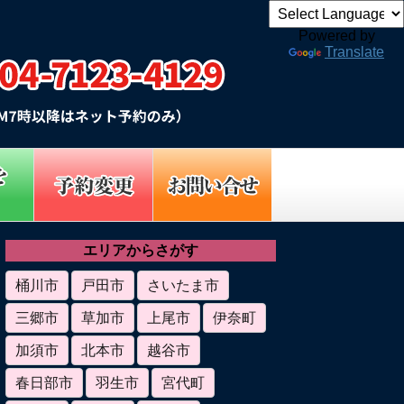
Powered by
Translate
エリアからさがす
桶川市
戸田市
さいたま市
三郷市
草加市
上尾市
伊奈町
加須市
北本市
越谷市
春日部市
羽生市
宮代町