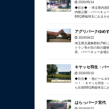
2026/05/14
◆目次◆ ・埼玉県内屈
内牧公園・バーベキュー
BBQ満福埼玉におまか
アグリパークゆめす
2024/04/22
埼玉県北葛飾郡杉戸町に
トラン等が目の前の建物
具、バーベキュー会場が
キヤッセ羽生・バ
2026/05/10
◆目次◆ ・地ビール＆
ー！ ・キヤッセ羽生・
ら出張BBQ満福埼玉にお
はらっパーク宮代 
2024/04/22