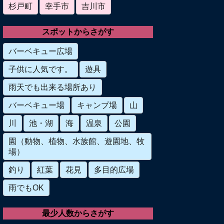
杉戸町
幸手市
吉川市
スポットからさがす
バーベキュー広場
子供に人気です。
遊具
雨天でも出来る場所あり
バーベキュー場
キャンプ場
山
川
池・湖
海
温泉
公園
園（動物、植物、水族館、遊園地、牧
場）
釣り
紅葉
花見
多目的広場
雨でもOK
最少人数からさがす