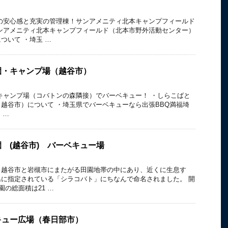
の安心感と充実の管理棟！サンアメニティ北本キャンプフィールド
ンアメニティ北本キャンプフィールド（北本市野外活動センター）
ついて ・埼玉 …
園・キャンプ場（越谷市）
キャンプ場（コバトンの森隣接）でバーベキュー！ ・しらこばと
越谷市）について ・埼玉県でバーベキューなら出張BBQ満福埼
 …
 (越谷市) バーベキュー場
、越谷市と岩槻市にまたがる田園地帯の中にあり、近くに生息す
に指定されている「シラコバト」にちなんで命名されました。 開
園の総面積は21 …
キュー広場（春日部市）