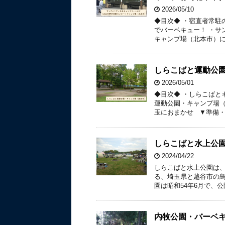
2026/05/10
◆目次◆ ・宿直者常駐
でバーベキュー！ ・サ
キャンプ場（北本市）に
しらこばと運動公
2026/05/01
◆目次◆ ・しらこばと
運動公園・キャンプ場（
玉におまかせ ▼準備・
しらこばと水上公園
2024/04/22
しらこばと水上公園は
る、埼玉県と越谷市の鳥
園は昭和54年6月で、公
内牧公園・バーベ