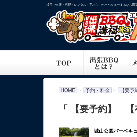
埼玉で出張・宅配・レンタル・手ぶらでバーベキューするなら満
HOME
>
予約・料金
>
【要予
「 【要予約】 【
城山公園バーベキ