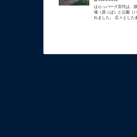
はらっパーク宮代は、
場（原っぱ）と公園（
れました。 広々とした多目