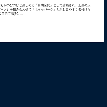
誰もがのびのびと楽しめる「自由空間」として計画され、芝生の広
パーク）を組み合わせて「はらっパーク」と親しみやすく名付けら
的広場(30, …