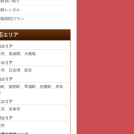
材買い取り
材レンタル
取BBQプラン
応エリア
港エリア
港市、美保関、大根島
子エリア
子市、日吉津、皆生
山エリア
山町、南部町、琴浦町、伯耆町、岸本、
口
江エリア
江市、安来市
雲エリア
雲市