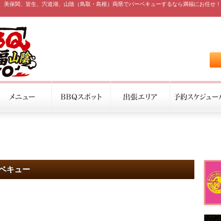
、美保関、皆生、宍道湖、山陰（鳥取・島根）両県でバーベキューするなら満福にお任せ！
ーベキュー