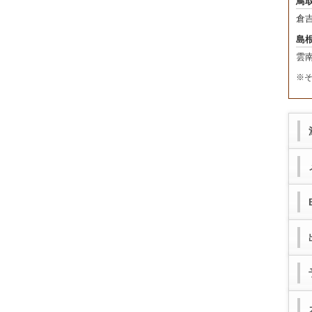
鳥
倉
島
雲
※