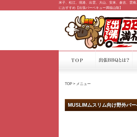
米子、松江、境港、出雲、大山、安来、倉吉、雲南
におすすめ【出張バーベキュー満福山陰】
TOP
> メニュー
MUSLIMムスリム向け野外バ