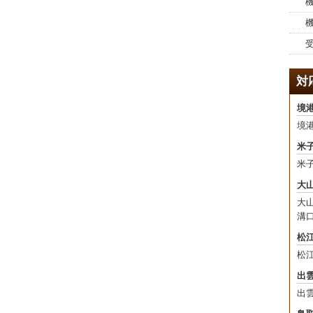
機
機
受
対
境
境
米
米
大
大
溝
松
松
出
出