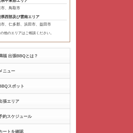
取県中東部エリア
吉市、鳥取市
根県西部及び雲南エリア
南市、仁多郡、浜田市、益田市
その他のエリアはご相談ください。
満福 出張BBQとは？
メニュー
BBQスポット
出張エリア
予約スケジュール
カートを確認