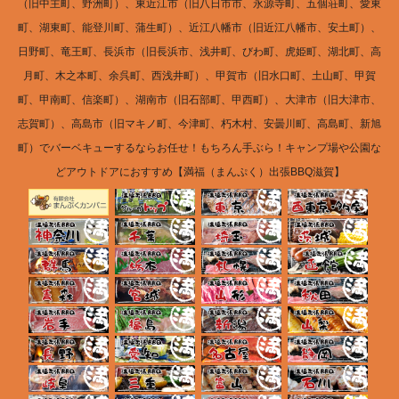
（旧中主町、野洲町）、東近江市（旧八日市市、永源寺町、五個荘町、愛東
町、湖東町、能登川町、蒲生町）、近江八幡市（旧近江八幡市、安土町）、
日野町、竜王町、長浜市（旧長浜市、浅井町、びわ町、虎姫町、湖北町、高
月町、木之本町、余呉町、西浅井町）、甲賀市（旧水口町、土山町、甲賀
町、甲南町、信楽町）、湖南市（旧石部町、甲西町）、大津市（旧大津市、
志賀町）、高島市（旧マキノ町、今津町、朽木村、安曇川町、高島町、新旭
町）でバーベキューするならお任せ！もちろん手ぶら！キャンプ場や公園な
どアウトドアにおすすめ【満福（まんぷく）出張BBQ滋賀】