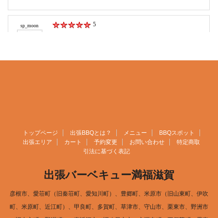
トップページ
出張BBQとは？
メニュー
BBQスポット
出張エリア
カート
予約変更
お問い合わせ
特定商取
引法に基づく表記
出張バーベキュー満福滋賀
彦根市、愛荘町（旧秦荘町、愛知川町）、豊郷町、米原市（旧山東町、伊吹
町、米原町、近江町）、甲良町、多賀町、草津市、守山市、栗東市、野洲市