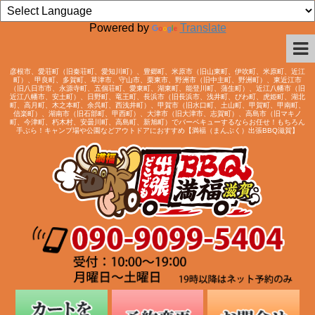
Powered by
Translate
彦根市、愛荘町（旧秦荘町、愛知川町）、豊郷町、米原市（旧山東町、伊吹町、米原町、近江
町）、甲良町、多賀町、草津市、守山市、栗東市、野洲市（旧中主町、野洲町）、東近江市
（旧八日市市、永源寺町、五個荘町、愛東町、湖東町、能登川町、蒲生町）、近江八幡市（旧
近江八幡市、安土町）、日野町、竜王町、長浜市（旧長浜市、浅井町、びわ町、虎姫町、湖北
町、高月町、木之本町、余呉町、西浅井町）、甲賀市（旧水口町、土山町、甲賀町、甲南町、
信楽町）、湖南市（旧石部町、甲西町）、大津市（旧大津市、志賀町）、高島市（旧マキノ
町、今津町、朽木村、安曇川町、高島町、新旭町）でバーベキューするならお任せ！もちろん
手ぶら！キャンプ場や公園などアウトドアにおすすめ【満福（まんぷく）出張BBQ滋賀】