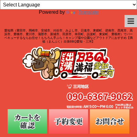
Powered by
Translate
愛知県（豊田市、岡崎市、安城市、刈谷市、みよし市、日進市、東郷町、碧南市、西尾市、高
浜市、豊橋市、豊川市、蒲郡市、新城市、田原市、幸田町、設楽町、東栄町、豊根村）でバー
ベキューするならお任せ！もちろん手ぶら！キャンプ場や公園などアウトドアにおすすめ【満
福（まんぷく）出張BBQ愛知・三河】