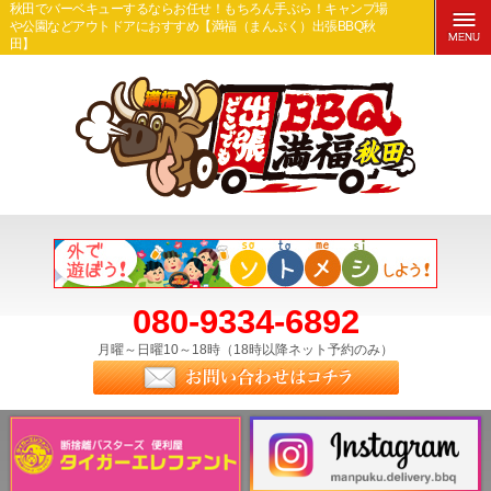
秋田でバーベキューするならお任せ！もちろん手ぶら！キャンプ場
や公園などアウトドアにおすすめ【満福（まんぷく）出張BBQ秋
田】
080-9334-6892
月曜～日曜10～18時（18時以降ネット予約のみ）