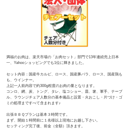
満福のお肉は、楽天市場の「お肉セット」部門で13年連続売上日本
一、Yahooショッピングでも1位に輝きました。
セット内容：国産牛カルビ、ロース、国産豚バラ、ロース、国産鶏も
も、ウインナー。
上記一人前内容で約300g程度のお肉の量となります。
コンロ、網、炭、トング、タレ、塩コショー、皿、箸、軍手、テーブ
ル、ラウンジチェア人数分の基本備品と設置・火おこし・片づけ・ゴ
ミの処理まですべて含まれます♪
出張ＢＢＱプランは基本３時間です。
まず、開始１時間前に１名様以上現地にお越し下さい。
セッティング完了後、前金（全額）頂きます。