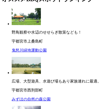
野鳥観察や水辺のせせらぎ散策なども！
宇都宮市上桑島町
鬼怒川緑地運動公園
広場、大型遊具、水遊び場もあり家族連れに最適。
宇都宮市西刑部町
みずほの自然の森公園