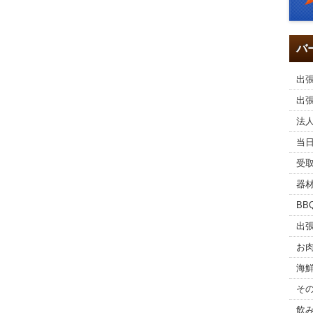
バ
出張
出
法
当
受
器
BB
出
お
海
そ
飲