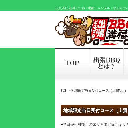
石川,富山,福井で出張・宅配・レンタル・手ぶらで
TOP
> 地域限定当日受付コース（上質VIP
地域限定当日受付コース（上質V
■当日受付可能！のエリア限定赤字ギリ