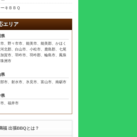
テーキＢＢＱ
応エリア
川県
沢市、野々市市、能美市、能美郡、かほく
、河北郡、白山市、小松市、鹿島郡、七尾
、加賀市、羽咋市、羽咋郡、輪島市、鳳珠
、珠洲市
山県
矢部市、射水市、氷見市、富山市、南砺市
井県
井市、福井市
満福 出張BBQとは？