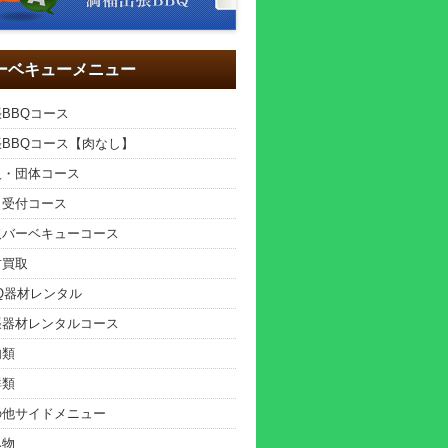
ーベキューメニュー
BBQコース
張BBQコース【肉なし】
人・団体コース
日受付コース
取バーベキューコース
材買取
Q器材レンタル
張器材レンタルコース
肉類
鮮類
の他サイドメニュー
み物