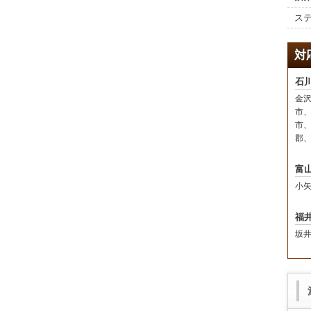
ス
対
石
金
市
市
郡
富
小
福
坂