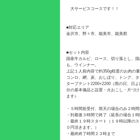
大サービスコースです！！
■対応エリア
金沢市、野々市、能美市、能美郡
■セット内容
国産牛カルビ、ロース、切り落とし、国
も、ウインナー。
上記１人前内容で約350g程度のお肉の
コンロ、網、炭、おしぼり、トング、タ
タープテント2200×2200（雨の日、
分の基本備品と設置・火おこし・片づけ
ます♪
・５時間前受付、雨天の場合のみ２時間
・到着後３時間で終了（延長の場合１時
・最終１９時スタート（１９時以降のス
０円頂きます。）
・最終終了時間２３時まで