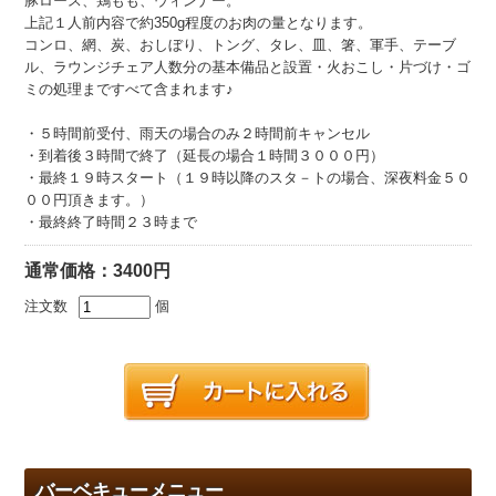
豚ロース、鶏もも、ウィンナー。
上記１人前内容で約350g程度のお肉の量となります。
コンロ、網、炭、おしぼり、トング、タレ、皿、箸、軍手、テーブ
ル、ラウンジチェア人数分の基本備品と設置・火おこし・片づけ・ゴ
ミの処理まですべて含まれます♪
・５時間前受付、雨天の場合のみ２時間前キャンセル
・到着後３時間で終了（延長の場合１時間３０００円）
・最終１９時スタート（１９時以降のスタ－トの場合、深夜料金５０
００円頂きます。）
・最終終了時間２３時まで
通常価格：3400円
注文数
個
バーベキューメニュー