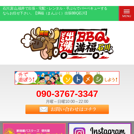
石川,富山,福井で出張・宅配・レンタル・手ぶらでバーベキューする
ならお任せ下さい。【満福（まんぷく）出張BBQ石川】
090-3767-3347
月曜～日曜10:00～22:00