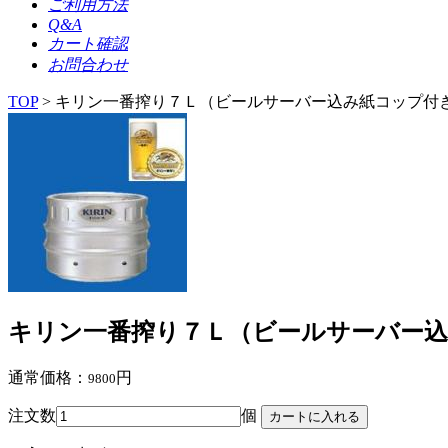
ご利用方法
Q&A
カート確認
お問合わせ
TOP
> キリン一番搾り７Ｌ（ビールサーバー込み紙コップ付
キリン一番搾り７Ｌ（ビールサーバー
通常価格：
円
9800
注文数
個