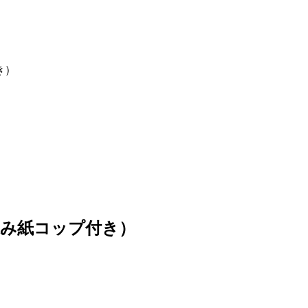
き）
込み紙コップ付き）