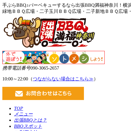
手ぶらBBQ♪バーベキューするなら出張BBQ満福神奈川！
緑地ＢＢＱ広場・二子玉川ＢＢＱ広場・二子新地ＢＢＱ広場
携帯電話番号
090-3065-2657
10:00～22:00（
つながらない場合はこちら≫
）
TOP
メニュー
出張BBQとは？
BBQスポット