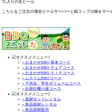
7L入りの生ビール
こちらをご注文の場合ビールサーバーと紙コップ10個をサー
» おまかせBBQ 基本コース
» おまかせBBQ チェアコース
» おまかせBBQ ＶＩＰコース
» ムスリムBBQコース
» 子供会・学生ボリュームコース
» 出張牡蠣小屋コース
» 器材セットレンタル
» 単品器材レンタル
» 単品器材販売