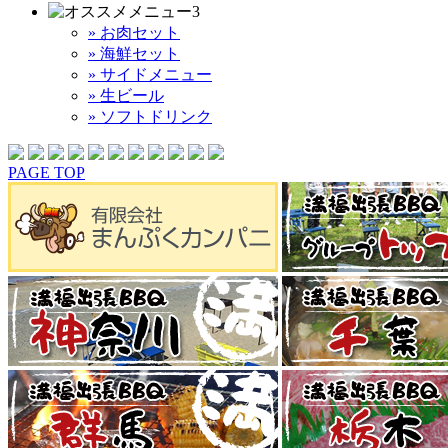
» お肉セット
» 海鮮セット
» サイドメニュー
» 生ビール
» ソフトドリンク
PAGE TOP