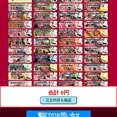
合計 0円
注文内容を確認
電話でのお問い合せ
Copyright© 出張バーベキュー満福兵庫・神戸・姫路 , 2026 All Rights