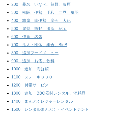
200 桑名、いなべ、菰野、藤原
300 松阪、伊勢、明和、二見、鳥羽
400 志摩、南伊勢、度会、大紀
500 尾鷲、熊野、御浜、紀宝
600 伊賀、名張
700 法人・団体、組合、BtoB
800 追加フードメニュー
900 追加 お酒、飲料
1000 追加 海鮮類
1100 ステーキＢＢＱ
1200 付帯サービス
1300 追加 BBQ器材レンタル、消耗品
1400 まんぷくレジャーレンタル
1500 レンタルまんぷく・イベントテント