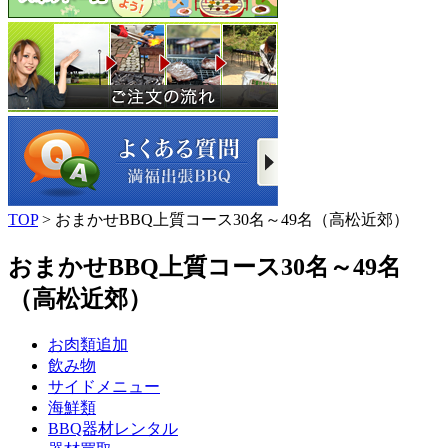
TOP
> おまかせBBQ上質コース30名～49名（高松近郊）
おまかせBBQ上質コース30名～49名
（高松近郊）
お肉類追加
飲み物
サイドメニュー
海鮮類
BBQ器材レンタル