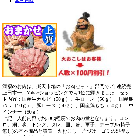
器材買取
満福のお肉は、楽天市場の「お肉セット」部門で7年連続売
上日本一、Yahooショッピングでも1位に輝きました。セッ
ト内容：国産牛カルビ（50ｇ）、牛ロース（50ｇ）、国産豚
バラ（50ｇ）、豚ロース（50ｇ）、国産鶏もも（50ｇ）、ウ
インナー（50ｇ）
上記一人前内容で約300g程度のお肉の量となります。コン
ロ、網、炭、トング、タレ、皿、箸、軍手、テーブル(椅子
無し)の基本備品と設置・火おこし・片づけ・ゴミの処理ま