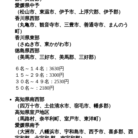
愛媛県中予
（松山市、東温市、伊予市、上浮穴郡、伊予郡）
香川県西部
（丸亀市、観音寺市、三豊市、善通寺市、まんのう
町）
香川県東部
（さぬき市、東かがわ市）
徳島県西部
（美馬市、三好市、美馬郡、三好郡）
６名～１４名：3630円
１５～２９名：3300円
３０名～４９名：2530円
５０名～：2180円
高知県南西部
（四万十市、土佐清水市、宿毛市、幡多郡）
高知県室戸地区
（馬路村、奈半利町、室戸市、東洋町）
愛媛県南予
（大洲市、八幡浜市、宇和島市、西予市、喜多郡、西