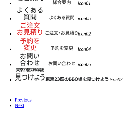
icon01
icon05
icon02
icon04
icon06
icon03
Previous
Next
まんぷく東京23区バーベキュー新着情