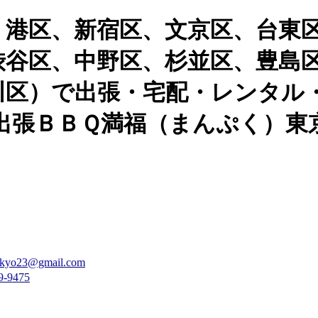
、港区、新宿区、文京区、台東
渋谷区、中野区、杉並区、豊島
川区）で出張・宅配・レンタル
張ＢＢＱ満福（まんぷく）東京
kyo23@gmail.com
9-9475