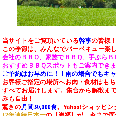
当サイトをご覧頂いている
幹事
の皆様
この季節は、みんなでバーベキュー楽
会社のＢＢＱ、家族でＢＢＱ、手ぶらＢ
おすすめＢＢＱスポットもご案内できま
ご予約はお早めに！！雨の場合でもキャ
お客様ご指定の場所へお肉・食材はも
すべてお届けします。集合から解散まで
みも自由！
驚きの
月間30,000食
、Yahoo!ショッピ
12年連続日本一
の【満福】が、今まで面