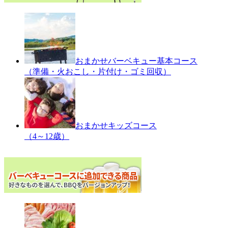
おまかせバーベキュー基本コース
（準備・火おこし・片付け・ゴミ回収）
おまかせキッズコース
（4～12歳）