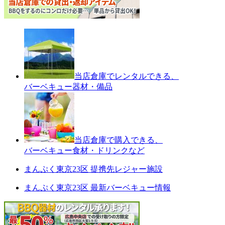
当店倉庫でレンタルできる、
バーベキュー器材・備品
当店倉庫で購入できる、
バーベキュー食材・ドリンクなど
まんぷく東京23区 提携先レジャー施設
まんぷく東京23区 最新バーベキュー情報