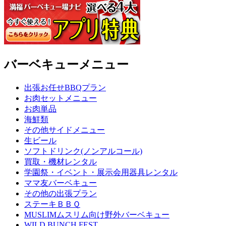
バーベキューメニュー
出張お任せBBQプラン
お肉セットメニュー
お肉単品
海鮮類
その他サイドメニュー
生ビール
ソフトドリンク(ノンアルコール)
買取・機材レンタル
学園祭・イベント・展示会用器具レンタル
ママ友バーベキュー
その他の出張プラン
ステーキＢＢＱ
MUSLIMムスリム向け野外バーベキュー
WILD BUNCH FEST