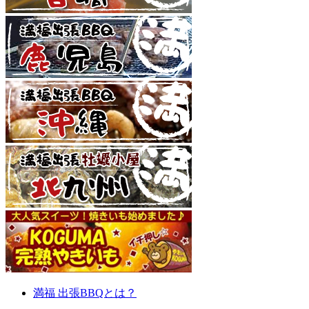
満福 出張BBQとは？