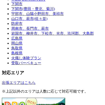
下関市
下関市(豊田・豊北、菊川)
宇部市、山陽小野田市、美祢市
山口市、萩市(佐々並)
防府市
周南市、長門市、萩市
岩国市、柳井市、下松市、光市、玖珂郡、大島郡
広島県
岡山県
鳥取県
島根県
火熾し体験プラン
受取バーベキュー
対応エリア
出張エリアはこちら
※上記以外のエリアは人数に応じて対応可能です。