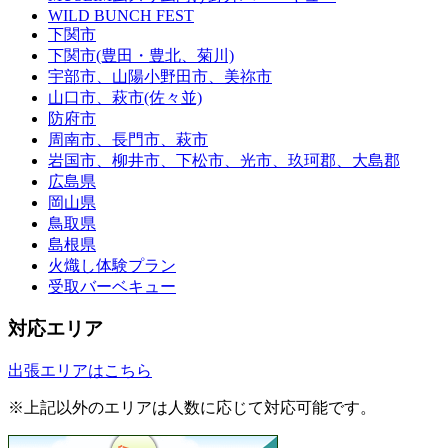
WILD BUNCH FEST
下関市
下関市(豊田・豊北、菊川)
宇部市、山陽小野田市、美祢市
山口市、萩市(佐々並)
防府市
周南市、長門市、萩市
岩国市、柳井市、下松市、光市、玖珂郡、大島郡
広島県
岡山県
鳥取県
島根県
火熾し体験プラン
受取バーベキュー
対応エリア
出張エリアはこちら
※上記以外のエリアは人数に応じて対応可能です。