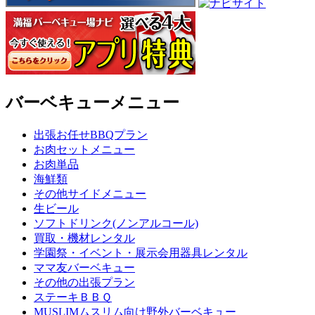
バーベキューメニュー
出張お任せBBQプラン
お肉セットメニュー
お肉単品
海鮮類
その他サイドメニュー
生ビール
ソフトドリンク(ノンアルコール)
買取・機材レンタル
学園祭・イベント・展示会用器具レンタル
ママ友バーベキュー
その他の出張プラン
ステーキＢＢＱ
MUSLIMムスリム向け野外バーベキュー