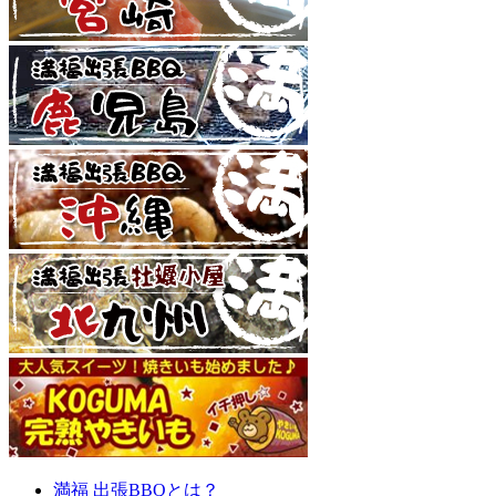
満福 出張BBQとは？