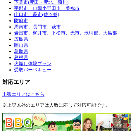
下関市(豊田・豊北、菊川)
宇部市、山陽小野田市、美祢市
山口市、萩市(佐々並)
防府市
周南市、長門市、萩市
岩国市、柳井市、下松市、光市、玖珂郡、大島郡
広島県
岡山県
鳥取県
島根県
火熾し体験プラン
受取バーベキュー
対応エリア
出張エリアはこちら
※上記以外のエリアは人数に応じて対応可能です。