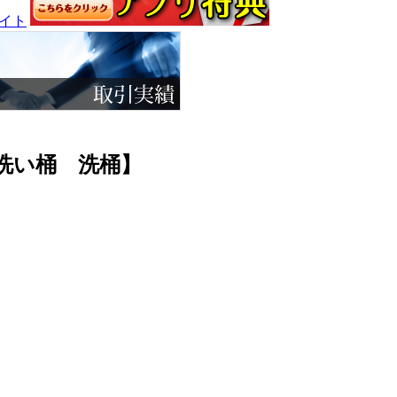
 洗い桶 洗桶】