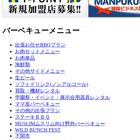
バーベキューメニュー
出張お任せBBQプラン
お肉セットメニュー
お肉単品
海鮮類
その他サイドメニュー
生ビール
ソフトドリンク(ノンアルコール)
買取・機材レンタル
学園祭・イベント・展示会用器具レンタル
ママ友バーベキュー
その他の出張プラン
ステーキＢＢＱ
MUSLIMムスリム向け野外バーベキュー
WILD BUNCH FEST
下関市