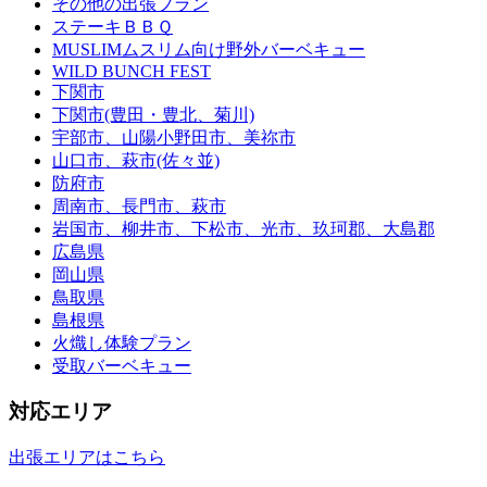
その他の出張プラン
ステーキＢＢＱ
MUSLIMムスリム向け野外バーベキュー
WILD BUNCH FEST
下関市
下関市(豊田・豊北、菊川)
宇部市、山陽小野田市、美祢市
山口市、萩市(佐々並)
防府市
周南市、長門市、萩市
岩国市、柳井市、下松市、光市、玖珂郡、大島郡
広島県
岡山県
鳥取県
島根県
火熾し体験プラン
受取バーベキュー
対応エリア
出張エリアはこちら