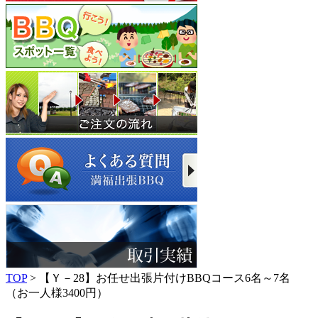
TOP
> 【Ｙ－28】お任せ出張片付けBBQコース6名～7名
（お一人様3400円）