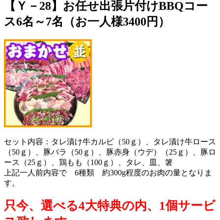
【Ｙ－28】お任せ出張片付けBBQコー
ス6名～7名（お一人様3400円）
セット内容：タレ漬け牛カルビ（50ｇ）、タレ漬け牛ロース
（50ｇ）、豚バラ（50ｇ）、豚赤身（ウデ）（25ｇ）、豚ロ
ース（25ｇ）、鶏もも（100ｇ）、タレ、皿、箸
上記一人前内容で 6種類 約300g程度のお肉の量となりま
す。
只今、選べる4大特典の内、1個サービ