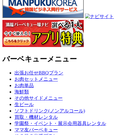
バーベキューメニュー
出張お任せBBQプラン
お肉セットメニュー
お肉単品
海鮮類
その他サイドメニュー
生ビール
ソフトドリンク(ノンアルコール)
買取・機材レンタル
学園祭・イベント・展示会用器具レンタル
ママ友バーベキュー