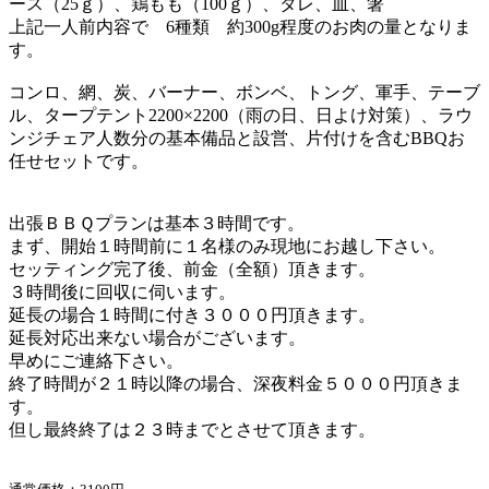
ース（25ｇ）、鶏もも（100ｇ）、タレ、皿、箸
上記一人前内容で 6種類 約300g程度のお肉の量となりま
す。
コンロ、網、炭、バーナー、ボンベ、トング、軍手、テーブ
ル、タープテント2200×2200（雨の日、日よけ対策）、ラウ
ンジチェア人数分の基本備品と設営、片付けを含むBBQお
任せセットです。
出張ＢＢＱプランは基本３時間です。
まず、開始１時間前に１名様のみ現地にお越し下さい。
セッティング完了後、前金（全額）頂きます。
３時間後に回収に伺います。
延長の場合１時間に付き３０００円頂きます。
延長対応出来ない場合がございます。
早めにご連絡下さい。
終了時間が２１時以降の場合、深夜料金５０００円頂きま
す。
但し最終終了は２３時までとさせて頂きます。