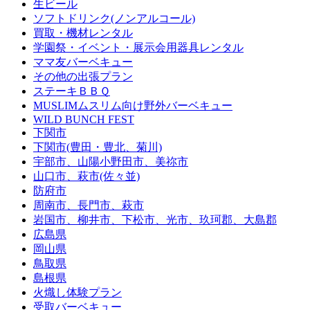
生ビール
ソフトドリンク(ノンアルコール)
買取・機材レンタル
学園祭・イベント・展示会用器具レンタル
ママ友バーベキュー
その他の出張プラン
ステーキＢＢＱ
MUSLIMムスリム向け野外バーベキュー
WILD BUNCH FEST
下関市
下関市(豊田・豊北、菊川)
宇部市、山陽小野田市、美祢市
山口市、萩市(佐々並)
防府市
周南市、長門市、萩市
岩国市、柳井市、下松市、光市、玖珂郡、大島郡
広島県
岡山県
鳥取県
島根県
火熾し体験プラン
受取バーベキュー