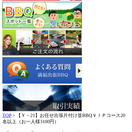
TOP
> 【Ｙ－21】お任せ出張片付け並BBQＶＩＰコース20
名以上（お一人様3100円）