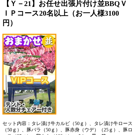
【Ｙ－21】お任せ出張片付け並BBQＶ
ＩＰコース20名以上（お一人様3100
円）
セット内容：タレ漬け牛カルビ（50ｇ）、タレ漬け牛ロース
（50ｇ）、豚バラ（50ｇ）、豚赤身（ウデ）（25ｇ）、豚ロ