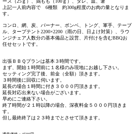
ース（25ｇ）、鶏もも（100ｇ）、タレ、皿、箸
上記一人前内容で 6種類 約300g程度のお肉の量となりま
す。
コンロ、網、炭、バーナー、ボンベ、トング、軍手、テーブ
ル、タープテント2200×2200（雨の日、日よけ対策）、ラウ
ンジチェア人数分の基本備品と設営、片付けを含むBBQお
任せセットです。
出張ＢＢＱプランは基本３時間です。
まず、開始１時間前に１名様のみ現地にお越し下さい。
セッティング完了後、前金（全額）頂きます。
３時間後に回収に伺います。
延長の場合１時間に付き３０００円頂きます。
延長対応出来ない場合がございます。
早めにご連絡下さい。
終了時間が２１時以降の場合、深夜料金５０００円頂きま
す。
但し最終終了は２３時までとさせて頂きます。