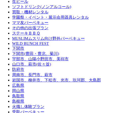
生ビール
ソフトドリンク(ノンアルコール)
買取・機材レンタル
学園祭・イベント・展示会用器具レンタル
ママ友バーベキュー
その他の出張プラン
ステーキＢＢＱ
MUSLIMムスリム向け野外バーベキュー
WILD BUNCH FEST
下関市
下関市(豊田・豊北、菊川)
宇部市、山陽小野田市、美祢市
山口市、萩市(佐々並)
防府市
周南市、長門市、萩市
岩国市、柳井市、下松市、光市、玖珂郡、大島郡
広島県
岡山県
鳥取県
島根県
火熾し体験プラン
受取バーベキュー