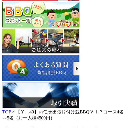
TOP
> 【Ｙ－40】お任せ出張片付け並BBQＶＩＰコース4名
～5名（お一人様4500円）