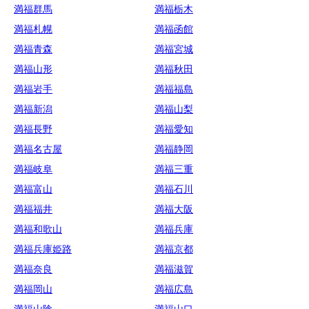
満福群馬
満福栃木
満福札幌
満福函館
満福青森
満福宮城
満福山形
満福秋田
満福岩手
満福福島
満福新潟
満福山梨
満福長野
満福愛知
満福名古屋
満福静岡
満福岐阜
満福三重
満福富山
満福石川
満福福井
満福大阪
満福和歌山
満福兵庫
満福兵庫姫路
満福京都
満福奈良
満福滋賀
満福岡山
満福広島