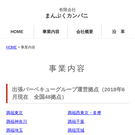
有限会社
まんぷくカンパニ
HOME
事業内容
会社概要
沿 革
HOME
> 事業内容
事業内容
出張バーベキューグループ運営拠点（2018年6
月現在 全国48拠点）
満福東京
満福西東京・多摩
満福神奈川
満福千葉
満福埼玉
満福茨城