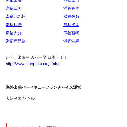
満福山陰
満福山口
満福四国
満福福岡
満福北九州
満福佐賀
満福長崎
満福熊本
満福大分
満福宮崎
満福鹿児島
満福沖縄
只今、出張中 カバー率 日本一！！
http://www.manpuku.co.jp/bbq
海外出張バーベキューフランチャイズ運営
大韓民国 ソウル