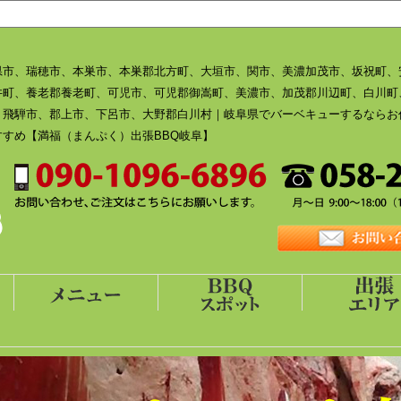
県市、瑞穂市、本巣市、本巣郡北方町、大垣市、関市、美濃加茂市、坂祝町、
井町、養老郡養老町、可児市、可児郡御嵩町、美濃市、加茂郡川辺町、白川町
、飛騨市、郡上市、下呂市、大野郡白川村｜岐阜県でバーベキューするならお
すめ【満福（まんぷく）出張BBQ岐阜】