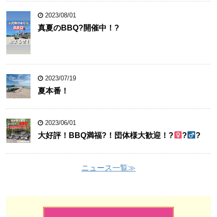
2023/08/01
真夏のBBQ?開催中！?
2023/07/19
夏本番！
2023/06/01
大好評！BBQ満福?！団体様大歓迎！?‍
?‍
?
ニュース一覧≫